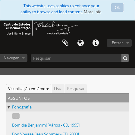
This website uses cookies to enhance your
Ok
ability to browse and load content.
More Info.
Entrar
Navegar
Visualização em árvore
Lista
Pesquisar
assuntos
Fonografia
...
Bom dia Benjamim! [Vários - CD, 1995]
Bon Voyage [Jean Sommer - CD, 2000]