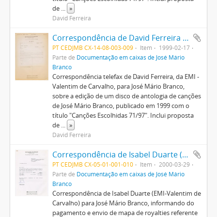
de
...
»
David Ferreira
Correspondência de David Ferreira para José Mário Branco
PT CEDJMB CX-14-08-003-009
Item
1999-02-17
Parte de
Documentação em caixas de José Mário
Branco
Correspondência telefax de David Ferreira, da EMI -
Valentim de Carvalho, para José Mário Branco,
sobre a edição de um disco de antologia de canções
de José Mário Branco, publicado em 1999 com o
título "Canções Escolhidas 71/97". Inclui proposta
de
...
»
David Ferreira
Correspondência de Isabel Duarte (EMI-Valentim de Carvalho) para José Mário Branco + mapa de royalties
PT CEDJMB CX-05-01-001-010
Item
2000-03-29
Parte de
Documentação em caixas de José Mário
Branco
Correspondência de Isabel Duarte (EMI-Valentim de
Carvalho) para José Mário Branco, informando do
pagamento e envio de mapa de royalties referente