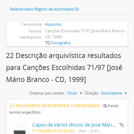
Relacionados Registo de autoridade (0)
Taxonomia
Assuntos
Canções Escolhidas 71/97 [José Mário Branco -
Termos
CD, 1999]
hierárquicos
TG
Fonografia
22 Descrição arquivística resultados
para Canções Escolhidas 71/97 [José
Mário Branco - CD, 1999]
Ordenar por ordem:
Título
Direção:
Ascendente
22 resultados diretamente relacionados
Excluir
termos específicos
Capas de vários discos de José Mário Branco e Camané
PT CEDJMB CX-03-03-002
Item
[s.d.]