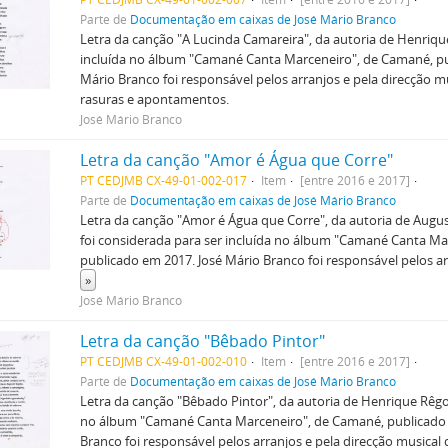
Parte de
Documentação em caixas de José Mário Branco
Letra da canção "A Lucinda Camareira", da autoria de Henrique
incluída no álbum "Camané Canta Marceneiro", de Camané, pu
Mário Branco foi responsável pelos arranjos e pela direcção mus
rasuras e apontamentos.
José Mário Branco
Letra da canção "Amor é Água que Corre"
PT CEDJMB CX-49-01-002-017
Item
[entre 2016 e 2017]
Parte de
Documentação em caixas de José Mário Branco
Letra da canção "Amor é Água que Corre", da autoria de Augu
foi considerada para ser incluída no álbum "Camané Canta Ma
publicado em 2017. José Mário Branco foi responsável pelos ar
»
José Mário Branco
Letra da canção "Bêbado Pintor"
PT CEDJMB CX-49-01-002-010
Item
[entre 2016 e 2017]
Parte de
Documentação em caixas de José Mário Branco
Letra da canção "Bêbado Pintor", da autoria de Henrique Rêgo.
no álbum "Camané Canta Marceneiro", de Camané, publicado 
Branco foi responsável pelos arranjos e pela direcção musical d