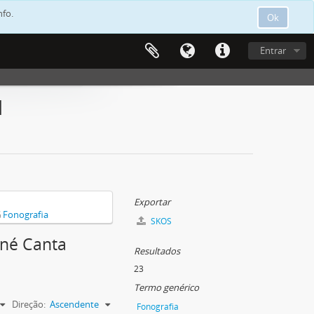
nfo.
Ok
Entrar
]
Exportar
G
Fonografia
SKOS
ané Canta
Resultados
23
Termo genérico
Direção:
Ascendente
Fonografia