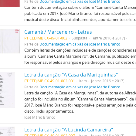
Parte de
Documentação em caixas de José Mário Branco
Contém documentação sobre o álbum "Camané Canta Marcen
publicado em 2017. José Mário Branco foi responsável pelos ar
musical deste disco. Inclui alinhamentos, apontamentos e letr
Camané / Marceneiro - Letras
PT CEDJMB CX-49-01-002
Subpasta
[entre 2016 e 2017]
Parte de
Documentação em caixas de José Mário Branco
Contém letras de canções incluídas e de canções consideradas
álbum "Camané Canta Marceneiro", de Camané, publicado em 
foi responsável pelos arranjos e pela direcção musical deste di
Letra da canção "A Casa da Mariquinhas"
PT CEDJMB CX-49-01-002-001
Item
[entre 2016 e 2017]
Parte de
Documentação em caixas de José Mário Branco
Letra da canção "A Casa da Mariquinhas", da autoria de Alfred
canção foi incluída no álbum "Camané Canta Marceneiro", de
2017. José Mário Branco foi responsável pelos arranjos e pela 
disco. Inclui apontamentos.
José Mário Branco
Letra da canção "A Lucinda Camareira"
PT CEDJMB CX-49-01-002-007
Item
[entre 2016 e 2017]