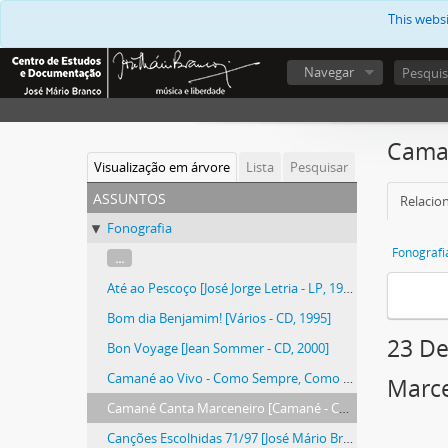
This webs
Navegar
Caman
Visualização em árvore
Lista
Pesquisar
assuntos
Relacion
Fonografia
Fonografi
...
Até ao Pescoço [José Jorge Letria - LP, 1972]
Bom dia Benjamim! [Vários - CD, 1995]
23 De
Bon Voyage [Jean Sommer - CD, 2000]
Camané ao Vivo - Como Sempre, Como Dantes [Camané - 2xCD, 2003]
Marce
Camané Canta Marceneiro [Camané - CD, 2017]
Canções Escolhidas 71/97 [José Mário Branco - CD, 1999]