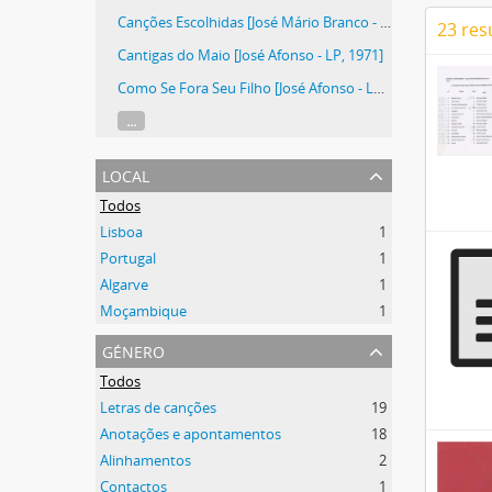
Canções Escolhidas [José Mário Branco - CD, 2018]
23 res
Cantigas do Maio [José Afonso - LP, 1971]
Como Se Fora Seu Filho [José Afonso - LP, 1983]
...
local
Todos
Lisboa
1
Portugal
1
Algarve
1
Moçambique
1
género
Todos
Letras de canções
19
Anotações e apontamentos
18
Alinhamentos
2
Contactos
1