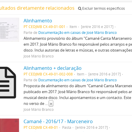
ultados diretamente relacionados
Excluir termos específicos
Alinhamento
PT CEDJMB CX-49-01-001
Item
[entre 2016 e 2017]
Parte de
Documentação em caixas de José Mário Branco
Alinhamento provisório do álbum "Camané Canta Marceneiro"
em 2017. José Mário Branco foi responsável pelos arranjos e p
disco. Inclui autorias de letras e músicas, e outras observações
José Mário Branco
Alinhamento + declaração
PT CEDJMB CX-49-01-002-008
Item
[entre 2016 e 2017]
Parte de
Documentação em caixas de José Mário Branco
Proposta de alinhamento do álbum "Camané Canta Marceneir
publicado em 2017. José Mário Branco foi responsável pelos ar
musical deste disco. Inclui apontamentos e um contacto. Este 
no verso de
...
»
José Mário Branco
Camané - 2016/17 - Marceneiro
PT CEDJMB CX-49-01
Pasta
[entre 2016 e 2017]