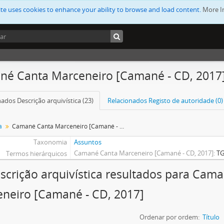
ite uses cookies to enhance your ability to browse and load content.
More I
é Canta Marceneiro [Camané - CD, 2017
ados Descrição arquivística (23)
Relacionados Registo de autoridade (0)
a
Camané Canta Marceneiro [Camané - CD, 2017]
Taxonomia
Assuntos
Camané Canta Marceneiro [Camané - CD, 2017]
T
Termos hierárquicos
scrição arquivística resultados para Cam
neiro [Camané - CD, 2017]
Ordenar por ordem:
Título