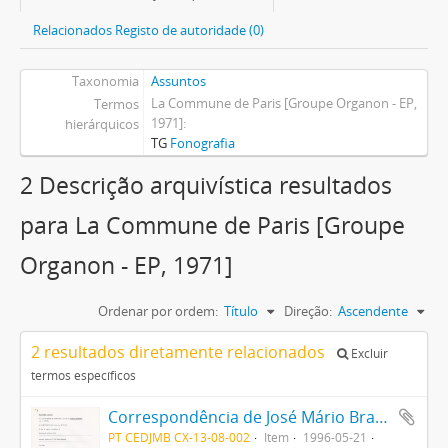
Relacionados Registo de autoridade (0)
Taxonomia
Assuntos
La Commune de Paris [Groupe Organon - EP,
Termos
1971]
hierárquicos
TG
Fonografia
2 Descrição arquivística resultados
para La Commune de Paris [Groupe
Organon - EP, 1971]
Ordenar por ordem:
Título
Direção:
Ascendente
2 resultados diretamente relacionados
Excluir
termos específicos
Correspondência de José Mário Branco para Jorge Mourinha (EMI - Valentim de Carvalho)
PT CEDJMB CX-13-08-002
Item
1996-05-21