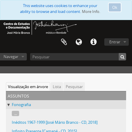
This website uses cookies to enhance your
Ok
ability to browse and load content.
More Info.
Entrar
Navegar
Visualização em árvore
Lista
Pesquisar
assuntos
Fonografia
...
Inéditos 1967-1999 [José Mário Branco - CD, 2018]
Infinito Presente [Camané - CD, 2015]