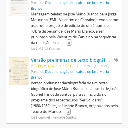
Parte de
Documentação em caixas de José Mário
Branco
Mensagem telefax de José Mário Branco para Jorge
Mourinha (EMI - Valentim de Carvalho) tendo como
assunto o projecto de edição de um álbum de
"Obra dispersa" de José Mário Branco, a ser
publicado pela Valentim de Carvalho na sequência
da reedição da sua
...
»
José Mário Branco
Versão preliminar de texto biográfico de José Mário Branco a ser incluído no programa do espectáculo "Ser Solidário"
PT CEDJMB CX-21-03-001-007
Item
[ca. 1980]
Parte de
Documentação em caixas de José Mário
Branco
Versão preliminar dactilografada de um texto
biográfico de José Mário Branco, da autoria de José
Gabriel Trindade Santos, para ser incluído no
programa dos espectáculos "Ser Solidário"
(1980/1982) de José Mário Branco, organizados pelo
Teatro do Mundo.
...
»
José Gabriel Trindade Santos