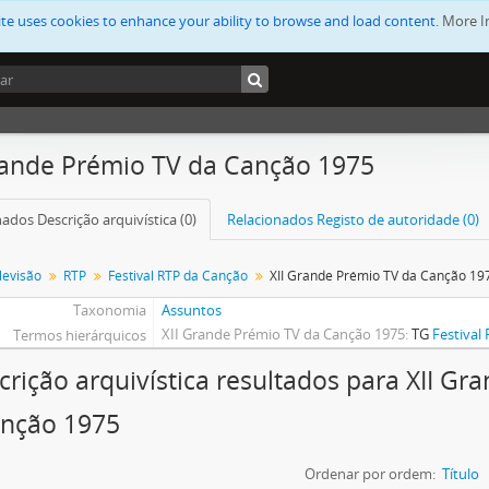
ite uses cookies to enhance your ability to browse and load content.
More I
rande Prémio TV da Canção 1975
ados Descrição arquivística (0)
Relacionados Registo de autoridade (0)
levisão
RTP
Festival RTP da Canção
XII Grande Prémio TV da Canção 19
Taxonomia
Assuntos
XII Grande Prémio TV da Canção 1975
TG
Festival
Termos hierárquicos
crição arquivística resultados para XII Gr
anção 1975
Ordenar por ordem:
Título