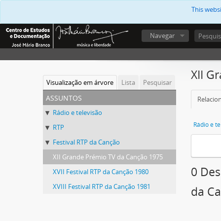
This webs
Navegar
XII G
Visualização em árvore
Lista
Pesquisar
assuntos
Relacion
Rádio e televisão
Rádio e te
RTP
Festival RTP da Canção
XII Grande Prémio TV da Canção 1975
0 Des
XVII Festival RTP da Canção 1980
XVIII Festival RTP da Canção 1981
da C