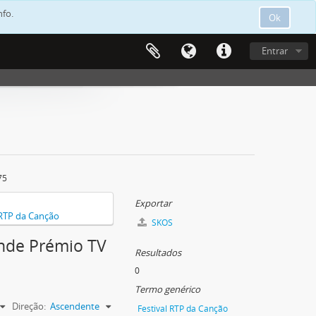
nfo.
Ok
Entrar
75
Exportar
 RTP da Canção
SKOS
ande Prémio TV
Resultados
0
Termo genérico
Direção:
Ascendente
Festival RTP da Canção