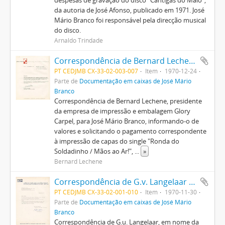
despesas de gravação do disco "Cantigas do Maio",
da autoria de José Afonso, publicado em 1971. José
Mário Branco foi responsável pela direcção musical
do disco.
Arnaldo Trindade
Correspondência de Bernard Lechene (Glory Carpel) para José Mário Branco
PT CEDJMB CX-33-02-003-007
Item
1970-12-24
Parte de
Documentação em caixas de José Mário
Branco
Correspondência de Bernard Lechene, presidente
da empresa de impressão e embalagem Glory
Carpel, para José Mário Branco, informando-o de
valores e solicitando o pagamento correspondente
à impressão de capas do single "Ronda do
Soldadinho / Mãos ao Ar!",
...
»
Bernard Lechene
Correspondência de G.v. Langelaar (Angola Comité) para José Mário Branco
PT CEDJMB CX-33-02-001-010
Item
1970-11-30
Parte de
Documentação em caixas de José Mário
Branco
Correspondência de G.u. Langelaar, em nome da