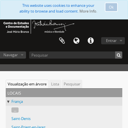
This website uses cookies to enhance your
Ok
ability to browse and load content.
More Info.
Entrar
Navegar
Visualização em árvore
Lista
Pesquisar
locais
França
...
Saint-Denis
Saint-Priest-en-Jarez