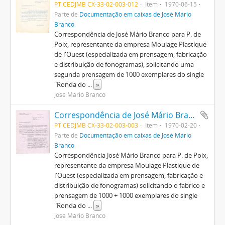
PT CEDJMB CX-33-02-003-012
Item
1970-06-15
Parte de
Documentação em caixas de José Mário
Branco
Correspondência de José Mário Branco para P. de
Poix, representante da empresa Moulage Plastique
de l'Ouest (especializada em prensagem, fabricação
e distribuição de fonogramas), solicitando uma
segunda prensagem de 1000 exemplares do single
"Ronda do
...
»
José Mário Branco
Correspondência de José Mário Branco para a empresa Moulages Plastiques de l'Ouest
PT CEDJMB CX-33-02-003-003
Item
1970-02-20
Parte de
Documentação em caixas de José Mário
Branco
Correspondência José Mário Branco para P. de Poix,
representante da empresa Moulage Plastique de
l'Ouest (especializada em prensagem, fabricação e
distribuição de fonogramas) solicitando o fabrico e
prensagem de 1000 + 1000 exemplares do single
"Ronda do
...
»
José Mário Branco