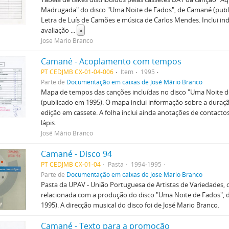
Madrugada" do disco "Uma Noite de Fados", de Camané (publ
Letra de Luís de Camões e música de Carlos Mendes. Inclui in
avaliação
...
»
José Mário Branco
Camané - Acoplamento com tempos
PT CEDJMB CX-01-04-006
Item
1995
Parte de
Documentação em caixas de José Mário Branco
Mapa de tempos das canções incluídas no disco "Uma Noite 
(publicado em 1995). O mapa inclui informação sobre a duraçã
edição em cassete. A folha inclui ainda anotações de contactos
lápis.
José Mário Branco
Camané - Disco 94
PT CEDJMB CX-01-04
Pasta
1994-1995
Parte de
Documentação em caixas de José Mário Branco
Pasta da UPAV - União Portuguesa de Artistas de Variedades
relacionada com a produção do disco "Uma Noite de Fados",
1995). A direcção musical do disco foi de José Mario Branco.
Camané - Texto para a promoção