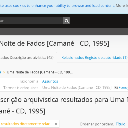
ite uses cookies to enhance your ability to browse and load content.
More I
oite de Fados [Camané - CD, 1995]
ados Descrição arquivística (43)
Relacionados Registo de autoridade (1)
a
Uma Noite de Fados [Camané - CD, 1995]
Taxonomia
Assuntos
Uma Noite de Fados [Camané - CD, 1995]
TG
Fonog
Termos hierárquicos
scrição arquivística resultados para Uma
né - CD, 1995]
Somente resultados diretamente relacionados
Ordenar por ordem:
Título