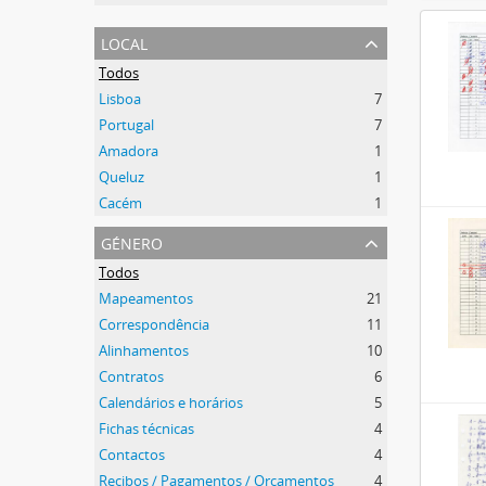
local
Todos
Lisboa
7
Portugal
7
Amadora
1
Queluz
1
Cacém
1
género
Todos
Mapeamentos
21
Correspondência
11
Alinhamentos
10
Contratos
6
Calendários e horários
5
Fichas técnicas
4
Contactos
4
Recibos / Pagamentos / Orçamentos
4