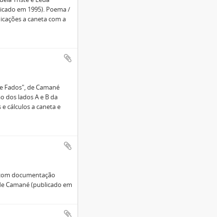
icado em 1995). Poema /
dicações a caneta com a
de Fados", de Camané
o dos lados A e B da
 e cálculos a caneta e
, com documentação
 de Camané (publicado em