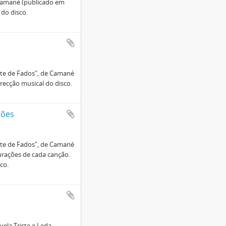
Camané (publicado em
 do disco.
ite de Fados", de Camané
recção musical do disco.
ções
ite de Fados", de Camané
urações de cada canção.
co.
uela Triste e Leda