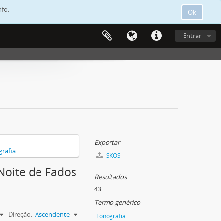
nfo.
Ok
Entrar
Exportar
rafia
SKOS
 Noite de Fados
Resultados
43
Termo genérico
Direção:
Ascendente
Fonografia