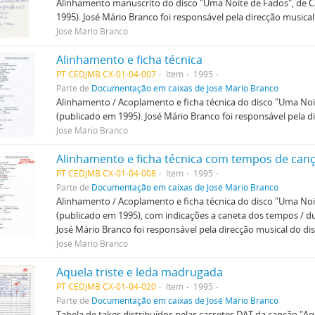
Alinhamento manuscrito do disco "Uma Noite de Fados", de 
1995). José Mário Branco foi responsável pela direcção musical
José Mário Branco
Alinhamento e ficha técnica
PT CEDJMB CX-01-04-007
Item
1995
Parte de
Documentação em caixas de José Mário Branco
Alinhamento / Acoplamento e ficha técnica do disco "Uma No
(publicado em 1995). José Mário Branco foi responsável pela di
José Mário Branco
Alinhamento e ficha técnica com tempos de can
PT CEDJMB CX-01-04-008
Item
1995
Parte de
Documentação em caixas de José Mário Branco
Alinhamento / Acoplamento e ficha técnica do disco "Uma No
(publicado em 1995), com indicações a caneta dos tempos / d
José Mário Branco foi responsável pela direcção musical do dis
José Mário Branco
Aquela triste e leda madrugada
PT CEDJMB CX-01-04-020
Item
1995
Parte de
Documentação em caixas de José Mário Branco
Tabela de takes distribuídos pelas cassetes DAT da canção "Aq