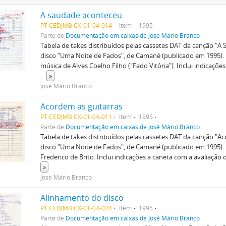
A saudade aconteceu
PT CEDJMB CX-01-04-014
Item
1995
Parte de
Documentação em caixas de José Mário Branco
Tabela de takes distribuídos pelas cassetes DAT da canção "
disco "Uma Noite de Fados", de Camané (publicado em 1995). L
música de Alves Coelho Filho ("Fado Vitória"). Inclui indicaçõe
...
»
José Mário Branco
Acordem as guitarras
PT CEDJMB CX-01-04-011
Item
1995
Parte de
Documentação em caixas de José Mário Branco
Tabela de takes distribuídos pelas cassetes DAT da canção "A
disco "Uma Noite de Fados", de Camané (publicado em 1995). 
Frederico de Brito. Inclui indicações a caneta com a avaliação
»
José Mário Branco
Alinhamento do disco
PT CEDJMB CX-01-04-024
Item
1995
Parte de
Documentação em caixas de José Mário Branco