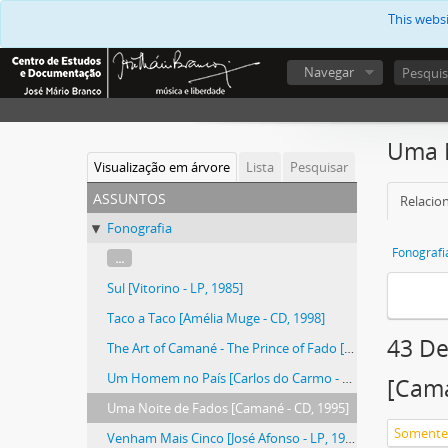
This webs
Navegar
Uma N
Visualização em árvore
Lista
Pesquisar
assuntos
Relacion
Fonografia
Fonografi
...
Sul [Vitorino - LP, 1985]
Taco a Taco [Amélia Muge - CD, 1998]
43 De
The Art of Camané - The Prince of Fado [Camané - CD, 2003]
Um Homem no País [Carlos do Carmo - LP, 1983]
[Cama
Uma Noite de Fados [Camané - CD, 1995]
Venham Mais Cinco [José Afonso - LP, 1973]