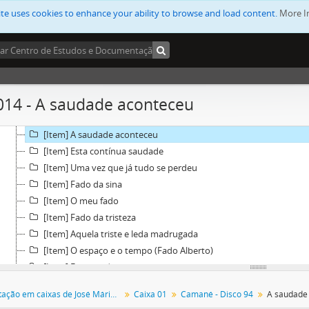
[Item] Camané - Acoplamento com tempos
ite uses cookies to enhance your ability to browse and load content.
More I
[Item] Alinhamento e ficha técnica
[Item] Alinhamento e ficha técnica com tempos de canções
[Item] Saudades trago comigo (mouraria)
[Item] Saudades do futuro
[Item] Acordem as guitarras
014 - A saudade aconteceu
[Item] Disse-te adeus
[Item] Guitarras de Lisboa
[Item] A saudade aconteceu
[Item] Esta contínua saudade
[Item] Uma vez que já tudo se perdeu
[Item] Fado da sina
[Item] O meu fado
[Item] Fado da tristeza
[Item] Aquela triste e leda madrugada
[Item] O espaço e o tempo (Fado Alberto)
[Item] Esquina de rua
[Item] Correspondência entre José Mário Branco e a EMI-Valenti
Documentação em caixas de José Mário Branco
Caixa 01
Camané - Disco 94
A saudade
[Item] Alinhamento do disco