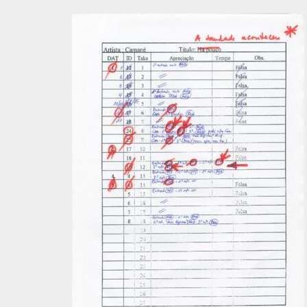
[Item] Correspondência entre Teresa Conde (EMI-Valentim de Car
[Item] Documentação diversa (mapeamentos, letras, alinhament
[Item] Tabelas de takes de várias canções + alinhamento e prog
[Item] Correspondência entre José Mário Branco e a EMI-Valenti
[Documento] Documentos diversos
[Documento] Documentos diversos
[Item] Farol
[Item] Carta de Carmelinda Pereira a José Mário Branco
[Item] Factura da Telecel
[Pasta] Bela Bueri
[Pasta] Tino Flores
[Pasta] Jorge Silva Melo - "Coitado do Jorge" 1993
[Pasta] Edisom
[Pasta] "O Rapaz do Trompete" - M. João Rocha - TV
[Pasta] Filme Rui Simões - Pomar
[Pasta] LP Jean Sommer
[Caixa] Caixa 03
[Caixa] Caixa 05
[Caixa] Caixa 06