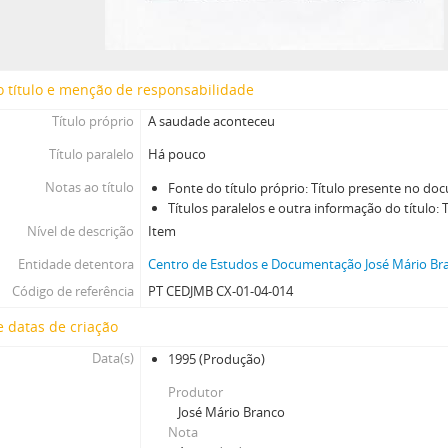
[Caixa] Caixa 07
[Caixa] Caixa 08
[Caixa] Caixa 13
 título e menção de responsabilidade
[Caixa] Caixa 14
[Caixa] Caixa 15
Título próprio
A saudade aconteceu
[Caixa] Caixa 20
Título paralelo
Há pouco
[Caixa] Caixa 21
[Caixa] Caixa 23
Notas ao título
Fonte do título próprio: Título presente no d
Títulos paralelos e outra informação do título: 
[Caixa] Caixa 24
Nível de descrição
Item
[Caixa] Caixa 26
[Caixa] Caixa 27
Entidade detentora
Centro de Estudos e Documentação José Mário Bra
[Caixa] Caixa 28
Código de referência
PT CEDJMB CX-01-04-014
[Caixa] Caixa 29
 datas de criação
[Caixa] Caixa 30
[Caixa] Caixa 31
Data(s)
1995
(Produção)
[Caixa] Caixa 32
Produtor
[Caixa] Caixa 33
José Mário Branco
[Caixa] Caixa 35
Nota