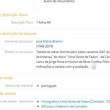
[Caixa] Caixa 38
Autor do documento
[Caixa] Caixa 42
[Caixa] Caixa 44
 descrição física
[Caixa] Caixa 45
Descrição física
1 folha A4
[Caixa] Caixa 46
[Caixa] Caixa 48
 descrição do arquivo
[Caixa] Caixa 49
Nome do produtor
José Mário Branco
[Caixa] Caixa 52
(1942-2019)
[Caixa] Caixa 54
Âmbito e conteúdo
Tabela de takes distribuídos pelas cassetes DAT d
Aconteceu" do disco "Uma Noite de Fados", de Ca
Letra de Jorge Rosa e música de Alves Coelho Filho (
indicações a caneta com a avaliação
...
»
as notas
Idioma do material
português
 de acesso
s de acesso - Assuntos
Fonografia
»
Uma Noite de Fados [Camané - CD
Editoras
»
Valentim de Carvalho