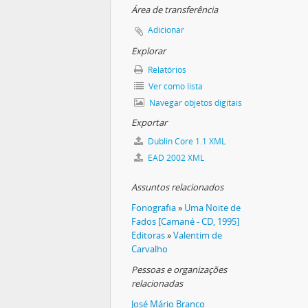
valho) e José Mário Branco
Área de transferência
os)
Adicionar
rama de gravações ao vivo
Explorar
m de Carvalho
Relatórios
Ver como lista
Navegar objetos digitais
Exportar
Dublin Core 1.1 XML
EAD 2002 XML
Assuntos relacionados
Fonografia
»
Uma Noite de
Fados [Camané - CD, 1995]
Editoras
»
Valentim de
Carvalho
Pessoas e organizações
relacionadas
José Mário Branco