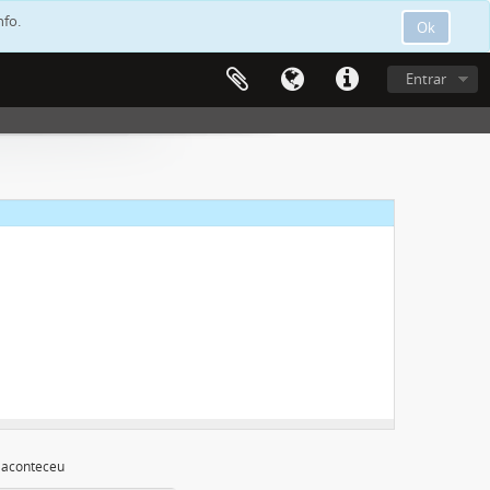
nfo.
Ok
Entrar
m de Carvalho
 aconteceu