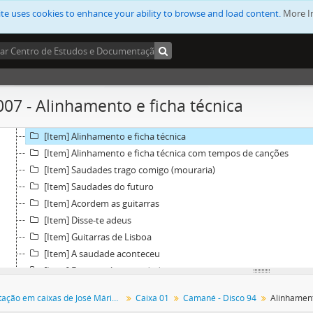
[Pasta] Cena Para Dos
ite uses cookies to enhance your ability to browse and load content.
More I
[Pasta] Camané - Disco 94
[Item] Camané - Texto para a promoção
[Item] Camané - Texto para o livrete do CD
[Item] Correspondência entre José Mário Branco e a EMI-Valenti
[Item] Contrato entre EMI-Valentim de Carvalho e José Mário Br
007 - Alinhamento e ficha técnica
[Item] Correspondência entre José Mário Branco e a EMI-Valenti
[Item] Camané - Acoplamento com tempos
[Item] Alinhamento e ficha técnica
[Item] Alinhamento e ficha técnica com tempos de canções
[Item] Saudades trago comigo (mouraria)
[Item] Saudades do futuro
[Item] Acordem as guitarras
[Item] Disse-te adeus
[Item] Guitarras de Lisboa
[Item] A saudade aconteceu
[Item] Esta contínua saudade
[Item] Uma vez que já tudo se perdeu
Documentação em caixas de José Mário Branco
Caixa 01
Camané - Disco 94
Alinhament
[Item] Fado da sina