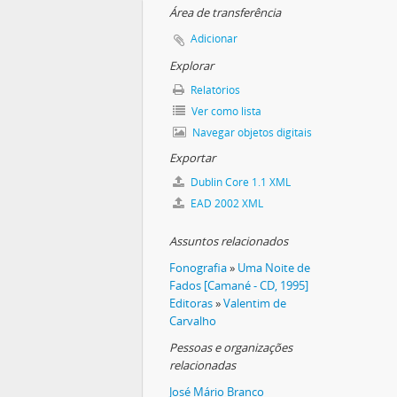
Área de transferência
Adicionar
Explorar
Relatórios
Ver como lista
m de Carvalho
Navegar objetos digitais
Exportar
valho) e José Mário Branco
os)
Dublin Core 1.1 XML
rama de gravações ao vivo
EAD 2002 XML
m de Carvalho
Assuntos relacionados
Fonografia
»
Uma Noite de
Fados [Camané - CD, 1995]
Editoras
»
Valentim de
Carvalho
Pessoas e organizações
relacionadas
José Mário Branco