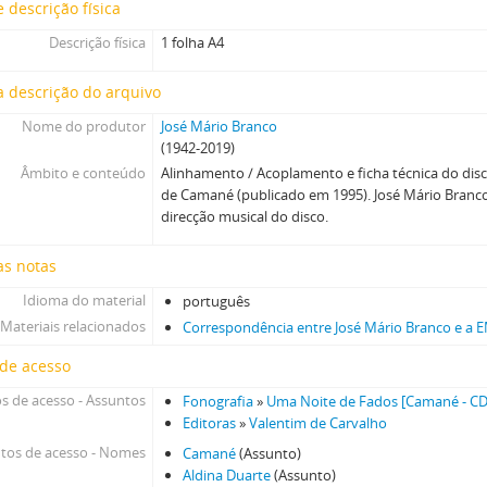
[Caixa] Caixa 28
 descrição física
[Caixa] Caixa 29
Descrição física
1 folha A4
[Caixa] Caixa 30
[Caixa] Caixa 31
 descrição do arquivo
[Caixa] Caixa 32
Nome do produtor
José Mário Branco
[Caixa] Caixa 33
(1942-2019)
[Caixa] Caixa 35
Âmbito e conteúdo
Alinhamento / Acoplamento e ficha técnica do dis
[Caixa] Caixa 38
de Camané (publicado em 1995). José Mário Branco
[Caixa] Caixa 42
direcção musical do disco.
[Caixa] Caixa 44
[Caixa] Caixa 45
as notas
[Caixa] Caixa 46
Idioma do material
português
[Caixa] Caixa 48
Materiais relacionados
Correspondência entre José Mário Branco e a 
[Caixa] Caixa 49
 de acesso
[Caixa] Caixa 52
[Caixa] Caixa 54
s de acesso - Assuntos
Fonografia
»
Uma Noite de Fados [Camané - CD
Editoras
»
Valentim de Carvalho
tos de acesso - Nomes
Camané
(Assunto)
Aldina Duarte
(Assunto)