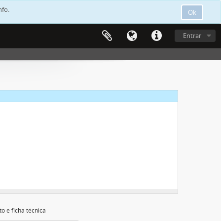
nfo.
Ok
Entrar
m de Carvalho
anco
m de Carvalho
o e ficha técnica