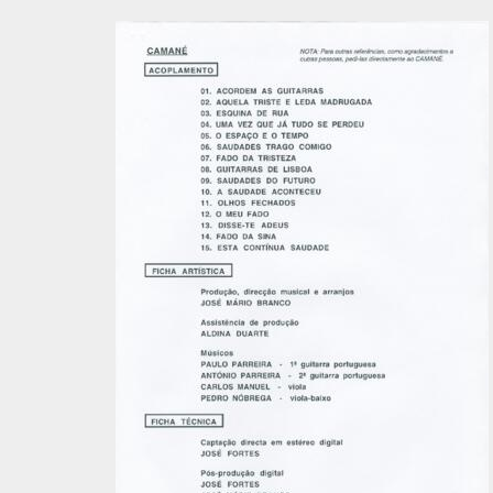
[Item] O meu fado
[Item] Fado da tristeza
[Item] Aquela triste e leda madrugada
[Item] O espaço e o tempo (Fado Alberto)
[Item] Esquina de rua
[Item] Correspondência entre José Mário Branco e a EMI-Valenti
[Item] Alinhamento do disco
[Item] Correspondência entre Teresa Conde (EMI-Valentim de Car
[Item] Documentação diversa (mapeamentos, letras, alinhament
[Item] Tabelas de takes de várias canções + alinhamento e prog
[Item] Correspondência entre José Mário Branco e a EMI-Valenti
[Documento] Documentos diversos
[Documento] Documentos diversos
[Item] Farol
[Item] Carta de Carmelinda Pereira a José Mário Branco
[Item] Factura da Telecel
[Pasta] Bela Bueri
[Pasta] Tino Flores
[Pasta] Jorge Silva Melo - "Coitado do Jorge" 1993