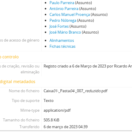
Paulo Parreira
(Assunto)
António Parreira
(Assunto)
Carlos Manuel Proença
(Assunto)
Pedro Nóbrega
(Assunto)
José Fortes
(Assunto)
José Mário Branco
(Assunto)
s de acesso de género
Alinhamentos
Fichas técnicas
 controlo
 de criação, revisão ou
Registo criado a 6 de Março de 2023 por Ricardo A
eliminação
digital metadados
Nome do ficheiro
Caixa
01
-_Pasta
04
-_007_
reduzido
.pdf
Tipo de suporte
Texto
Mime-type
application/pdf
Tamanho do ficheiro
505.8 KiB
Transferido
6 de março de 2023 04:39