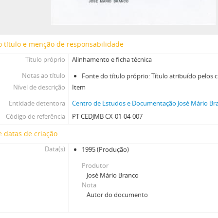
[Pasta] Edisom
[Pasta] "O Rapaz do Trompete" - M. João Rocha - TV
[Pasta] Filme Rui Simões - Pomar
 título e menção de responsabilidade
[Pasta] LP Jean Sommer
[Caixa] Caixa 03
Título próprio
Alinhamento e ficha técnica
[Caixa] Caixa 05
Notas ao título
Fonte do título próprio: Título atribuído pelos
[Caixa] Caixa 06
Nível de descrição
Item
[Caixa] Caixa 07
[Caixa] Caixa 08
Entidade detentora
Centro de Estudos e Documentação José Mário Bra
[Caixa] Caixa 13
Código de referência
PT CEDJMB CX-01-04-007
[Caixa] Caixa 14
 datas de criação
[Caixa] Caixa 15
Data(s)
[Caixa] Caixa 20
1995
(Produção)
[Caixa] Caixa 21
Produtor
[Caixa] Caixa 23
José Mário Branco
[Caixa] Caixa 24
Nota
Autor do documento
[Caixa] Caixa 26
[Caixa] Caixa 27