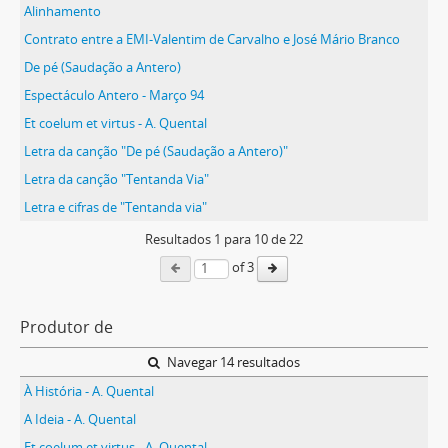
Alinhamento
Contrato entre a EMI-Valentim de Carvalho e José Mário Branco
De pé (Saudação a Antero)
Espectáculo Antero - Março 94
Et coelum et virtus - A. Quental
Letra da canção "De pé (Saudação a Antero)"
Letra da canção "Tentanda Via"
Letra e cifras de "Tentanda via"
Resultados
1
para
10
de 22
of 3
Produtor de
Navegar 14 resultados
À História - A. Quental
A Ideia - A. Quental
Et coelum et virtus - A. Quental