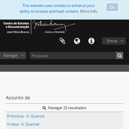
This website uses cookies to enhance your
Ok
ability to browse and load content.
More Info.
Entrar
Navegar
Assunto de
Navegar 22 resultados
À História - A. Quental
A Ideia - A. Quental