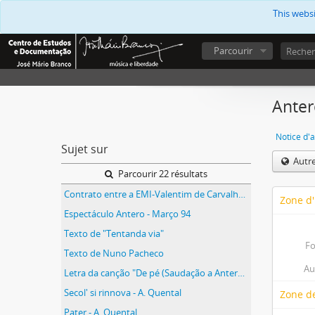
This webs
Parcourir
Anter
Notice d'a
Sujet sur
Autr
Parcourir 22 résultats
Contrato entre a EMI-Valentim de Carvalho e José Mário Branco
Zone d'
Espectáculo Antero - Março 94
Texto de "Tentanda via"
Fo
Texto de Nuno Pacheco
Au
Letra da canção "De pé (Saudação a Antero)"
Secol' si rinnova - A. Quental
Zone de
Pater - A. Quental