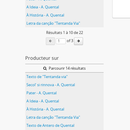
A Ideia - A. Quental
À História - A. Quental
Letra da canção "Tentanda Via"
Résultats
1
à
10
de 22
of 3
Producteur sur
Parcourir 14 résultats
Texto de "Tentanda via"
Secol' si rinnova - A. Quental
Pater - A. Quental
A Ideia - A. Quental
À História - A. Quental
Letra da canção "Tentanda Via"
Texto de Antero de Quental