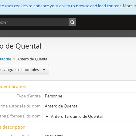
ite uses cookies to enhance your ability to browse and load content.
More I
o de Quental
utorité
Antero de Quental
es langues disponibles
identification
Type d'entité
Personne
rme autorisée du nom
Antero de Quental
tre(s) forme(s) du nom
Antero Tarquínio de Quental
 description