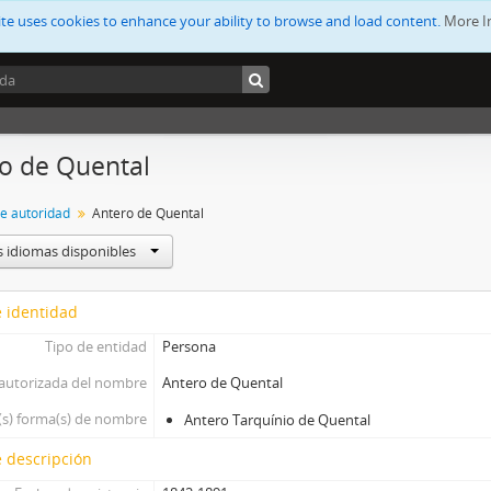
ite uses cookies to enhance your ability to browse and load content.
More I
o de Quental
de autoridad
Antero de Quental
s idiomas disponibles
 identidad
Tipo de entidad
Persona
autorizada del nombre
Antero de Quental
(s) forma(s) de nombre
Antero Tarquínio de Quental
 descripción