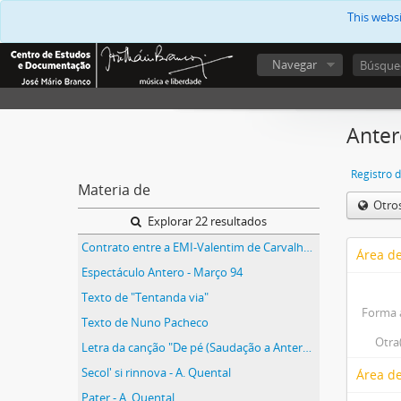
This webs
Navegar
Anter
Registro 
Materia de
Otro
Explorar 22 resultados
Contrato entre a EMI-Valentim de Carvalho e José Mário Branco
Área de
Espectáculo Antero - Março 94
Texto de "Tentanda via"
Forma 
Texto de Nuno Pacheco
Otra
Letra da canção "De pé (Saudação a Antero)"
Secol' si rinnova - A. Quental
Área de
Pater - A. Quental