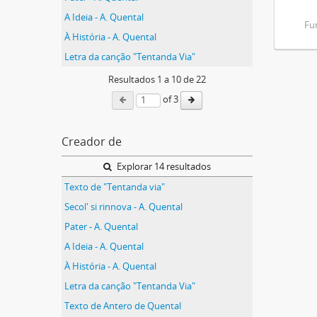
A Ideia - A. Quental
Fu
À História - A. Quental
Letra da canção "Tentanda Via"
Resultados
1
a
10
de 22
of 3
Creador de
Explorar 14 resultados
Texto de "Tentanda via"
Secol' si rinnova - A. Quental
Pater - A. Quental
A Ideia - A. Quental
À História - A. Quental
Letra da canção "Tentanda Via"
Texto de Antero de Quental