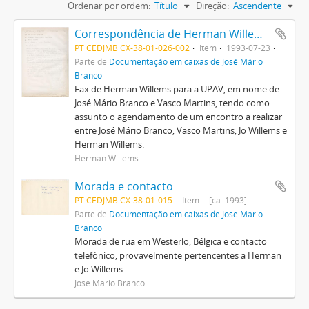
Ordenar por ordem:
Título
Direção:
Ascendente
Correspondência de Herman Willems para a UPAV (José Mário Branco e Vasco Martins)
PT CEDJMB CX-38-01-026-002
Item
1993-07-23
Parte de
Documentação em caixas de José Mário
Branco
Fax de Herman Willems para a UPAV, em nome de
José Mário Branco e Vasco Martins, tendo como
assunto o agendamento de um encontro a realizar
entre José Mário Branco, Vasco Martins, Jo Willems e
Herman Willems.
Herman Willems
Morada e contacto
PT CEDJMB CX-38-01-015
Item
[ca. 1993]
Parte de
Documentação em caixas de José Mário
Branco
Morada de rua em Westerlo, Bélgica e contacto
telefónico, provavelmente pertencentes a Herman
e Jo Willems.
José Mário Branco