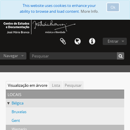
This website uses cookies to enhance your
Ok
ability to browse and load content.
More Info.
Entrar
Navegar
Visualização em árvore
Lista
Pesquisar
locais
Bélgica
Bruxelas
Gent
Westerlo