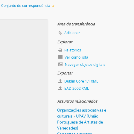
Conjunto de correspondência
Área de transferência
Adicionar
A + apontamentos
Explorar
Relatórios
Ver como lista
Navegar objetos digitais
Exportar
Dublin Core 1.1 XML
EAD 2002 XML
Assuntos relacionados
presa Latina Europa
Organizações associativas e
 José Mário Branco
culturais
»
UPAV [União
Portuguesa de Artistas de
Variedades]