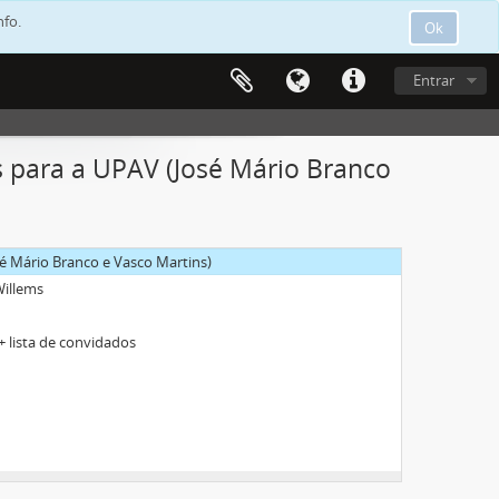
nfo.
Ok
co
 bilheteira
Entrar
 para a UPAV (José Mário Branco
 Branco
é Mário Branco e Vasco Martins)
Willems
 lista de convidados