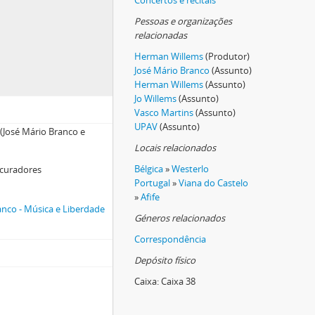
Concertos e recitais
Pessoas e organizações
relacionadas
l) para Vasco Martins
Herman Willems
(Produtor)
e Lisboa) para Helena Jesus (UPAV)
José Mário Branco
(Assunto)
PAV / José Mário Branco
Herman Willems
(Assunto)
el Fonseca + apontamentos
Jo Willems
(Assunto)
Vasco Martins
(Assunto)
UPAV
(Assunto)
(José Mário Branco e
ário Branco
Locais relacionados
ems
Bélgica
»
Westerlo
s curadores
Portugal
»
Viana do Castelo
»
Afife
nco - Música e Liberdade
ranco
Géneros relacionados
Correspondência
Depósito físico
Caixa:
Caixa 38
Jesus (UPAV)|
a de Jesus (UPAV)