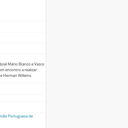
a Richard Freuis (UPAV)
Artistas de Variedades
José Mário Branco e Vasco
m encontro a realizar
s e Herman Willems.
nião Portuguesa de