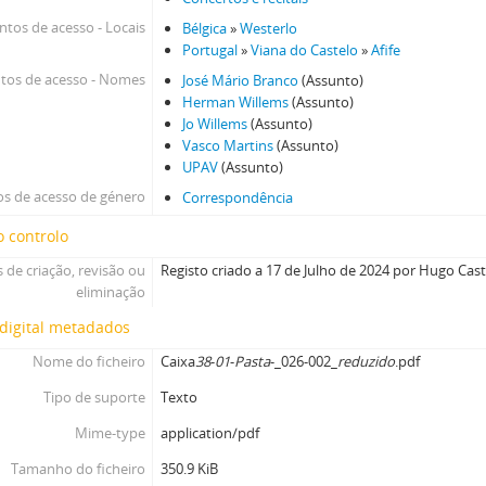
ntos de acesso - Locais
Bélgica
»
Westerlo
Portugal
»
Viana do Castelo
»
Afife
tos de acesso - Nomes
José Mário Branco
(Assunto)
Herman Willems
(Assunto)
Jo Willems
(Assunto)
Vasco Martins
(Assunto)
UPAV
(Assunto)
s de acesso de género
Correspondência
 controlo
 de criação, revisão ou
Registo criado a 17 de Julho de 2024 por Hugo Cas
eliminação
digital metadados
Nome do ficheiro
Caixa
38
-
01
-
Pasta
-_026-002_
reduzido
.pdf
Tipo de suporte
Texto
Mime-type
application/pdf
Tamanho do ficheiro
350.9 KiB