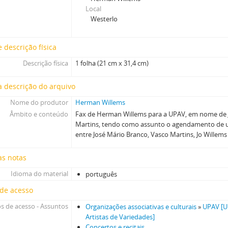
Local
[Item] Correspondência de Luísa Rodrigues (jornal "Público") par
Westerlo
[Item] Tabela de publicidade do jornal "Diário de Notícias"
[Pasta] Briefings UPAV - União Portuguesa de Artistas de Variedades
[Pasta] Contratos fonográficos / sócios UPAV - União Portuguesa de 
 descrição física
[Item] Livro "O Estilo do Público"
Descrição física
1 folha (21 cm x 31,4 cm)
[Pasta] Cartões, apontamentos e catálogos
[Pasta] Guião de peça de teatro
 descrição do arquivo
[Avulsos] Documentação diversa
Nome do produtor
Herman Willems
[Pasta] Documentação diversa
Âmbito e conteúdo
Fax de Herman Willems para a UPAV, em nome de 
[Caixa] Caixa 42
Martins, tendo como assunto o agendamento de u
[Caixa] Caixa 44
entre José Mário Branco, Vasco Martins, Jo Willem
[Caixa] Caixa 45
[Caixa] Caixa 46
as notas
[Caixa] Caixa 48
Idioma do material
português
[Caixa] Caixa 49
 de acesso
[Caixa] Caixa 52
[Caixa] Caixa 54
s de acesso - Assuntos
Organizações associativas e culturais
»
UPAV [U
Artistas de Variedades]
Concertos e recitais