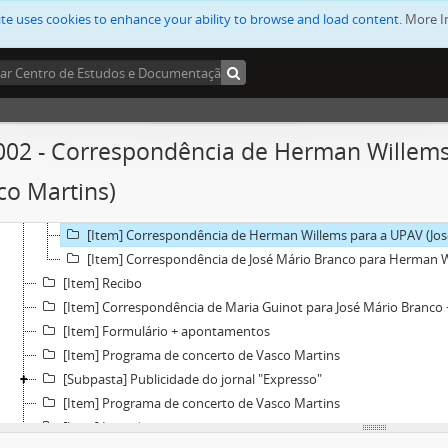
ite uses cookies to enhance your ability to browse and load content.
[Item] Recibo do jornal "O Independente"
More I
[Item] Mensagem de António Jorge Branco para José Mário Bran
[Subpasta] Lista de canções de Vasco Martins na SPA + Receita de
[Item] Conjunto de correspondência
[Item] Recibo
[Item] Recibo / factura do jornal "O Independente"
002 - Correspondência de Herman Willems
[Item] Orçamento de cartazes
co Martins)
[Documento] Conjunto de correspondência
[Item] Correspondência de Herman Willems para José Mário
[Item] Correspondência de Herman Willems para a UPAV (Jos
[Item] Correspondência de José Mário Branco para Herman 
[Item] Recibo
[Item] Correspondência de Maria Guinot para José Mário Branco +
[Item] Formulário + apontamentos
[Item] Programa de concerto de Vasco Martins
[Subpasta] Publicidade do jornal "Expresso"
[Item] Programa de concerto de Vasco Martins
[Item] Lista de convites