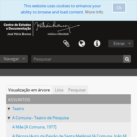
This website uses cookies to enhance your
Ok
ability to browse and load content.
More Info.
Entrar
Navegar
Visualização em árvore
Lista
Pesquisar
assuntos
Teatro
A Comuna - Teatro de Pesquisa
A Mãe [A Comuna, 1977]
A Pécora (Auto da Paixão de Santa Melânia) [A Comuna, João Mota, 1989]