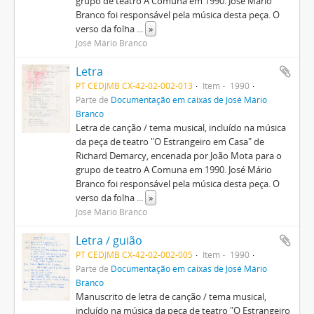
grupo de teatro A Comuna em 1990. José Mário
Branco foi responsável pela música desta peça. O
verso da folha
...
»
José Mário Branco
Letra
PT CEDJMB CX-42-02-002-013
Item
1990
Parte de
Documentação em caixas de José Mário
Branco
Letra de canção / tema musical, incluído na música
da peça de teatro "O Estrangeiro em Casa" de
Richard Demarcy, encenada por João Mota para o
grupo de teatro A Comuna em 1990. José Mário
Branco foi responsável pela música desta peça. O
verso da folha
...
»
José Mário Branco
Letra / guião
PT CEDJMB CX-42-02-002-005
Item
1990
Parte de
Documentação em caixas de José Mário
Branco
Manuscrito de letra de canção / tema musical,
incluído na música da peça de teatro "O Estrangeiro