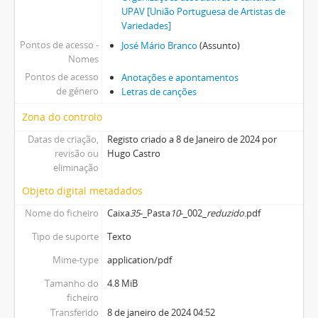
UPAV [União Portuguesa de Artistas de
Variedades]
Pontos de acesso -
José Mário Branco
(Assunto)
Nomes
Pontos de acesso
Anotações e apontamentos
de género
Letras de canções
Zona do controlo
Datas de criação,
Registo criado a 8 de Janeiro de 2024 por
revisão ou
Hugo Castro
eliminação
Objeto digital metadados
Nome do ficheiro
Caixa
35
-_Pasta
10
-_002_
reduzido
.pdf
Tipo de suporte
Texto
Mime-type
application/pdf
Tamanho do
4.8 MiB
ficheiro
Transferido
8 de janeiro de 2024 04:52