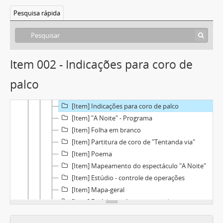
[Pasta] Tanto e Tão Pouco - Festival RTP 81
Pesquisa rápida
[Pasta] Shakespeare - Sonho de Uma Noite de Verão
[Pasta] Sala de produção
[Pasta] Nov. 89 - RTP - Os Sonhos do Joãozinho + Peixes Mosqueteiros
[Pasta] Pasta 7 - António Faria RTP 95
Item 002 - Indicações para coro de
[Pasta] "Quantos é que nós somos?" Disco AA25
palco
[Pasta] A Noite - Organização
[Item] Ficha artística + ficha técnica
[Item] Indicações para coro de palco
[Item] "A Noite" - Programa
[Item] Folha em branco
[Item] Partitura de coro de "Tentanda via"
[Item] Poema
[Item] Mapeamento do espectáculo "A Noite"
[Item] Estúdio - controle de operações
[Item] Mapa-geral
[Item] Estúdio - músicos a convidar
[Item] Calendário de gravações