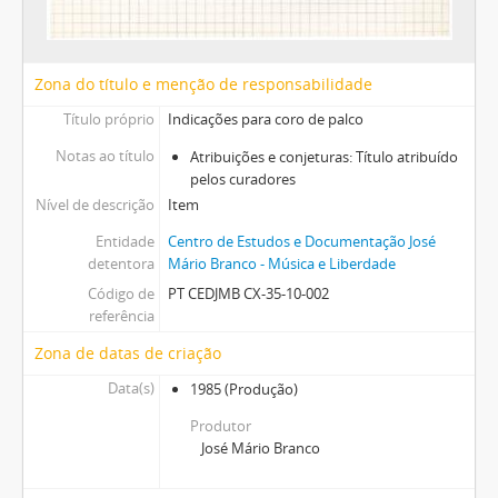
[Item] Letra da canção "Cá vai Caneças"
[Item] Texto de "Tentanda via"
[Pasta] Janita - Setembro 87 "Olho de Fogo"
Zona do título e menção de responsabilidade
[Caixa] Caixa 38
Título próprio
Indicações para coro de palco
[Caixa] Caixa 42
[Caixa] Caixa 44
Notas ao título
Atribuições e conjeturas: Título atribuído
[Caixa] Caixa 45
pelos curadores
[Caixa] Caixa 46
Nível de descrição
Item
[Caixa] Caixa 48
Entidade
Centro de Estudos e Documentação José
[Caixa] Caixa 49
detentora
Mário Branco - Música e Liberdade
[Caixa] Caixa 52
Código de
PT CEDJMB CX-35-10-002
[Caixa] Caixa 54
referência
Zona de datas de criação
Data(s)
1985
(Produção)
Produtor
José Mário Branco