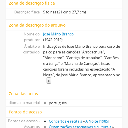
Zona de descrição física
Descrição física
5 folhas (21 cm x 27,7 cm)
Zona da descrição do arquivo
Nome do
José Mário Branco
produtor
(1942-2019)
Âmbito e
Indicações de José Mário Branco para coro de
conteúdo
palco para as canções "Arrocachula",
"Moncorvo", "Cantiga de trabalho", "Camões
e a tença" e "Marcha de Caneças". Estas
canções foram incluídas no espectáculo "A
Noite", de José Mário Branco, apresentado no
...
»
Zona das notas
Idioma do material
português
Pontos de acesso
Pontos de acesso -
Concertos e recitais
»
A Noite [1985]
Assuntos
Organizações associativas e culturais
»