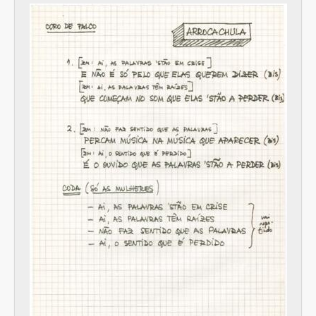
[Item] Apontamentos
[Item] Excertos de letras de canções
[Item] Alinhamento de canções
[Item] Guias de ocupação do Angel Studio
[Item] Excertos de letras de canções
[Item] Papel com frase
[Item] Indicações para coro de palco
[Item] "A Noite" - Programa
[Item] Indicações para coro de palco para a canção "Arrocachula"
[Item] "A Noite" - Programa
[Item] Indicações para coro de palco
[Item] "A Noite" - Programa
[Item] Partitura
[Item] Cifras de string (cordas) da canção "A Noite"
[Item] "A Noite" - Programa
[Item] Letra da canção "Cantiga do leite"
[Item] Letra da canção "Arrocachula"
[Item] Letra da canção "Moncorvo, torre e gente"
[Item] Letra da canção "Cantiga de trabalho"