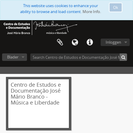
This website uses cookies to enhance your
Ok
ability to browse and load content.
More Info.
Inloggen
Blader
Centro de Estudos e
Documentação José
Mário Branco -
Música e Liberdade