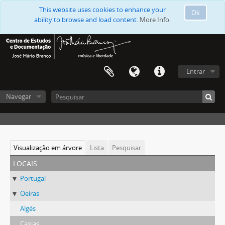
This website uses cookies to enhance your
Ok
ability to browse and load content.
More Info.
Entrar
Navegar
Visualização em árvore
Lista
Pesquisar
locais
Portugal
Oeiras
Algés
Caxias