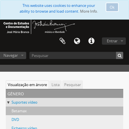
This website uses cookies to enhance your
Ok
ability to browse and load content.
More Info.
Entrar
Navegar
Visualização em árvore
Lista
Pesquisar
género
Suportes vídeo
Betamax
DVD
Ficheiros vídeo