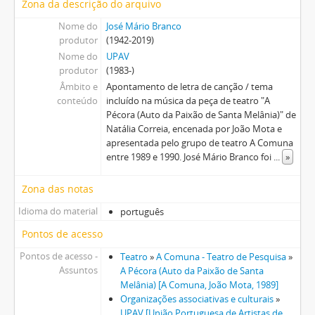
Zona da descrição do arquivo
Nome do
José Mário Branco
produtor
(1942-2019)
Nome do
UPAV
produtor
(1983-)
Âmbito e
Apontamento de letra de canção / tema
conteúdo
incluído na música da peça de teatro "A
Pécora (Auto da Paixão de Santa Melânia)" de
Natália Correia, encenada por João Mota e
apresentada pelo grupo de teatro A Comuna
entre 1989 e 1990. José Mário Branco foi
...
»
Zona das notas
Idioma do material
português
Pontos de acesso
Pontos de acesso -
Teatro
»
A Comuna - Teatro de Pesquisa
»
Assuntos
A Pécora (Auto da Paixão de Santa
Melânia) [A Comuna, João Mota, 1989]
Organizações associativas e culturais
»
UPAV [União Portuguesa de Artistas de