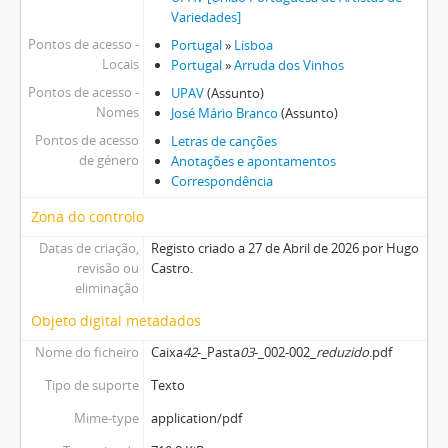
Variedades]
Pontos de acesso -
Portugal
»
Lisboa
Locais
Portugal
»
Arruda dos Vinhos
Pontos de acesso -
UPAV
(Assunto)
Nomes
José Mário Branco
(Assunto)
Pontos de acesso
Letras de canções
de género
Anotações e apontamentos
Correspondência
Zona do controlo
Datas de criação,
Registo criado a 27 de Abril de 2026 por Hugo
revisão ou
Castro.
eliminação
Objeto digital metadados
Nome do ficheiro
Caixa
42
-_Pasta
03
-_002-002_
reduzido
.pdf
Tipo de suporte
Texto
Mime-type
application/pdf