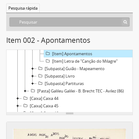
[Caixa] Caixa 42
Pesquisa rápida
[Pasta] Radim - 1980 Teatro do Mundo "O Guardião do Rio"
[Pasta] O Estrangeiro em Casa - 1990 (R. Demarcy)
[Pasta] Julho / Outubro 89 - Comuna - Auto da Paixão de Santa Melânia
[Subpasta] Documentos administrativos
Item 002 - Apontamentos
[Subpasta] Letras
[Item] Letras
[Item] Apontamentos
[Item] Letra de "Canção do Milagre"
[Subpasta] Guião - Mapeamento
[Subpasta] Livro
[Subpasta] Partituras
[Pasta] Galileu Galilei - B. Brecht TEC - Avilez (86)
[Caixa] Caixa 44
[Caixa] Caixa 45
[Caixa] Caixa 46
[Caixa] Caixa 48
[Caixa] Caixa 49
[Caixa] Caixa 52