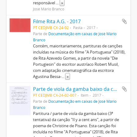
responsável
...
»
José Mário Branco
Filme Rita A.G. - 2017
PT CEDJMB CX-24-02
Pasta
2017
Parte de
Documentação em caixas de José Mário
Branco
Contém, maioritariamente, partituras de canções
incluídas na música do filme "A Portuguesa" (2018),
de Rita Azevedo Gomes, a partir da novela "Die
Portugiesin" do escritor austríaco Robert Musil,
com adaptação cinematográfica da escritora
Agustina Bessa-
...
»
Parte de viola da gamba baixo da canção "Il y a cent ans"
PT CEDJMB CX-24-02-007
Item
2017
Parte de
Documentação em caixas de José Mário
Branco
Partitura / parte de viola da gamba baixo (3ª
tentativa) da canção "Il y a cent ans", a partir de
poema de Christine de Pisano. Esta canção foi
incluída no filme "A Portuguesa" (2018), de Rita