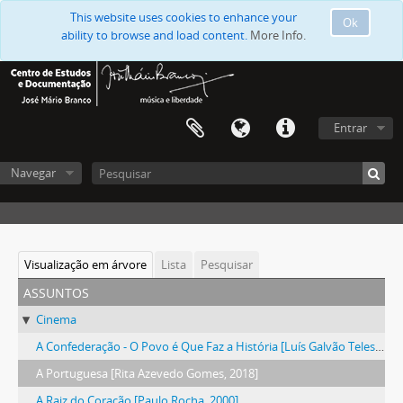
This website uses cookies to enhance your
Ok
ability to browse and load content.
More Info.
Entrar
Navegar
Visualização em árvore
Lista
Pesquisar
assuntos
Cinema
A Confederação - O Povo é Que Faz a História [Luís Galvão Teles, 1978]
A Portuguesa [Rita Azevedo Gomes, 2018]
A Raiz do Coração [Paulo Rocha, 2000]