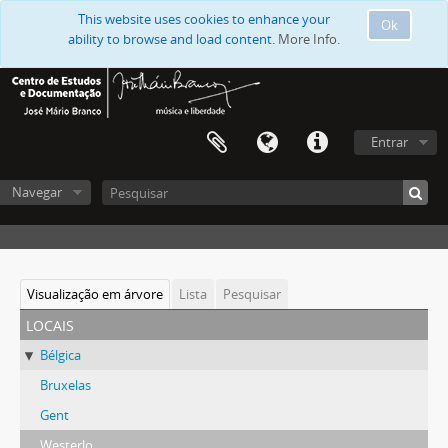
This website uses cookies to enhance your
Ok
ability to browse and load content.
More Info.
Entrar
Navegar
Visualização em árvore
Lista
Pesquisar
locais
Bélgica
Bruxelas
Gent
Westerlo