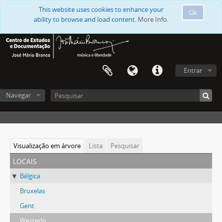
This website uses cookies to enhance your
Ok
ability to browse and load content.
More Info.
Entrar
Navegar
Visualização em árvore
Lista
Pesquisar
locais
Bélgica
Bruxelas
Gent
Westerlo