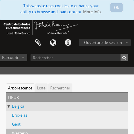
This website uses cookies to enhance your
Ok
ability to browse and load content.
More Info.
Ouverture de session
Parcourir
Arborescence
Liste
Rechercher
lieux
Bélgica
Bruxelas
Gent
Westerlo