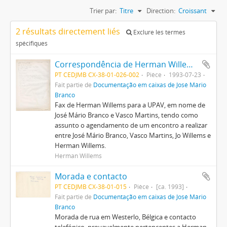
Trier par:
Titre
Direction:
Croissant
2 résultats directement liés
Exclure les termes
spécifiques
Correspondência de Herman Willems para a UPAV (José Mário Branco e Vasco Martins)
PT CEDJMB CX-38-01-026-002
Pièce
1993-07-23
Fait partie de
Documentação em caixas de José Mário
Branco
Fax de Herman Willems para a UPAV, em nome de
José Mário Branco e Vasco Martins, tendo como
assunto o agendamento de um encontro a realizar
entre José Mário Branco, Vasco Martins, Jo Willems e
Herman Willems.
Herman Willems
Morada e contacto
PT CEDJMB CX-38-01-015
Pièce
[ca. 1993]
Fait partie de
Documentação em caixas de José Mário
Branco
Morada de rua em Westerlo, Bélgica e contacto