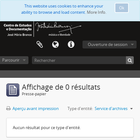
This website uses cookies to enhance your
Ok
ability to browse and load content.
More Info.
Ouverture de session
Parcourir
Affichage de 0 résultats
Presse-papier
Aperçu avant impression
Type d'entité:
Service d'archives
Aucun résultat pour ce type d'entité.