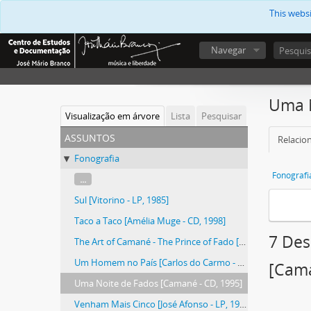
This webs
Navegar
Uma N
Visualização em árvore
Lista
Pesquisar
assuntos
Relacion
Fonografia
Fonografi
...
Sul [Vitorino - LP, 1985]
Taco a Taco [Amélia Muge - CD, 1998]
7 Des
The Art of Camané - The Prince of Fado [Camané - CD, 2003]
Um Homem no País [Carlos do Carmo - LP, 1983]
[Cama
Uma Noite de Fados [Camané - CD, 1995]
Venham Mais Cinco [José Afonso - LP, 1973]