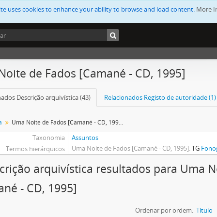
ite uses cookies to enhance your ability to browse and load content.
More I
oite de Fados [Camané - CD, 1995]
ados Descrição arquivística (43)
Relacionados Registo de autoridade (1)
a
Uma Noite de Fados [Camané - CD, 1995]
Taxonomia
Assuntos
Uma Noite de Fados [Camané - CD, 1995]
TG
Fonog
Termos hierárquicos
crição arquivística resultados para Uma N
né - CD, 1995]
Ordenar por ordem:
Título