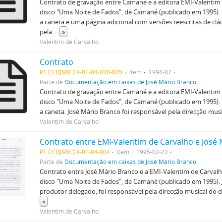
Contrato de gravação entre Camané e a editora EMI-Valentim 
disco "Uma Noite de Fados", de Camané (publicado em 1995). 
a caneta e uma página adicional com versões reescritas de cl
pela
...
»
Valentim de Carvalho
Contrato
PT CEDJMB CX-01-04-030-005
Item
1994-07
Parte de
Documentação em caixas de José Mário Branco
Contrato de gravação entre Camané e a editora EMI-Valentim 
disco "Uma Noite de Fados", de Camané (publicado em 1995). 
a caneta. José Mário Branco foi responsável pela direcção musi
Valentim de Carvalho
Contrato entre EMI-Valentim de Carvalho e José
PT CEDJMB CX-01-04-004
Item
1995-02-22
Parte de
Documentação em caixas de José Mário Branco
Contrato entre José Mário Branco e a EMI-Valentim de Carvalh
disco "Uma Noite de Fados", de Camané (publicado em 1995). 
produtor delegado, foi responsável pela direcção musical do d
»
Valentim de Carvalho