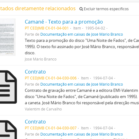
ltados diretamente relacionados
Excluir termos específicos
Camané - Texto para a promoção
PT CEDJMB CX-01-04-001
Item
1995-04-02
Parte de
Documentação em caixas de José Mário Branco
Texto para a promoção do disco "Uma Noite de Fados", de C
1995). O texto foi assinado por José Mário Branco, responsáve
disco.
José Mário Branco
Contrato
PT CEDJMB CX-01-04-030-006
Item
1994-07-04
Parte de
Documentação em caixas de José Mário Branco
Contrato de gravação entre Camané e a editora EMI-Valentim 
disco "Uma Noite de Fados", de Camané (publicado em 1995). 
a caneta. José Mário Branco foi responsável pela direcção musi
Valentim de Carvalho
Contrato
PT CEDJMB CX-01-04-030-007
Item
1994-07-04
Parte de
Documentação em caixas de José Mário Branco