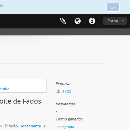
nfo.
Ok
Entrar
Exportar
rafia
SKOS
oite de Fados
Resultados
7
Termo genérico
Direção:
Ascendente
Fonografia