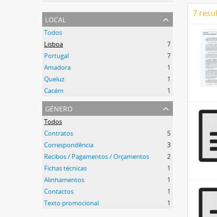
7 resu
local
Todos
Lisboa
7
Portugal
7
Amadora
1
Queluz
1
Cacém
1
género
Todos
Contratos
5
Correspondência
3
Recibos / Pagamentos / Orçamentos
2
Fichas técnicas
1
Alinhamentos
1
Contactos
1
Texto promocional
1