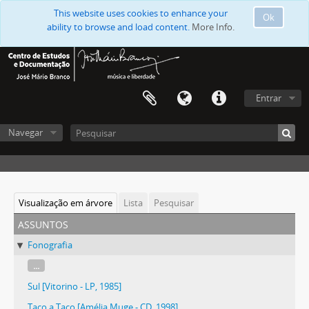
This website uses cookies to enhance your
Ok
ability to browse and load content.
More Info.
Entrar
Navegar
Visualização em árvore
Lista
Pesquisar
assuntos
Fonografia
...
Sul [Vitorino - LP, 1985]
Taco a Taco [Amélia Muge - CD, 1998]