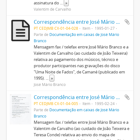
assinatura do
...
»
Valentim de Carvalho
Correspondência entre José Mário Branco e a EMI-Valentim de Carvalho
PT CEDJMB CX-01-04-028
Item
1995-01-27
Parte de
Documentação em caixas de José Mário
Branco
Mensagem fax / telefax entre José Mário Branco e a
Valentim de Carvalho (ao cuidado de João Teixeira)
relativa ao pagamento dos músicos, técnico e
produtor participantes nas gravações do disco
"Uma Noite de Fados", de Camané (publicado em
1995).
...
»
José Mário Branco
Correspondência entre José Mário Branco e a EMI-Valentim de Carvalho
PT CEDJMB CX-01-04-005
Item
1995-02-24
Parte de
Documentação em caixas de José Mário
Branco
Mensagem fax / telefax entre José Mário Branco e a
Valentim de Carvalho (ao cuidado de João Teixeira e
Teresa Conde) relativa ao envio do mapa de