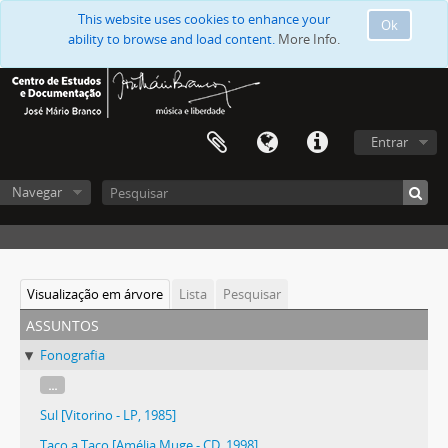
This website uses cookies to enhance your
Ok
ability to browse and load content.
More Info.
Entrar
Navegar
Visualização em árvore
Lista
Pesquisar
assuntos
Fonografia
...
Sul [Vitorino - LP, 1985]
Taco a Taco [Amélia Muge - CD, 1998]