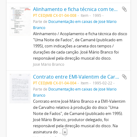
Alinhamento e ficha técnica com tempos de canções
PT CEDJMB CX-01-04-008
Item
1995
Parte de
Documentação em caixas de José Mário
Branco
Alinhamento / Acoplamento e ficha técnica do disco
"Uma Noite de Fados", de Camané (publicado em
1995), com indicações a caneta dos tempos /
durações de cada canção. José Mário Branco foi
responsável pela direcção musical do disco.
José Mário Branco
Contrato entre EMI-Valentim de Carvalho e José Mário Branco
PT CEDJMB CX-01-04-004
Item
1995-02-22
Parte de
Documentação em caixas de José Mário
Branco
Contrato entre José Mário Branco e a EMI-Valentim
de Carvalho relativo à produção do disco "Uma
Noite de Fados", de Camané (publicado em 1995).
José Mário Branco, produtor delegado, foi
responsável pela direcção musical do disco. Na
assinatura do
...
»