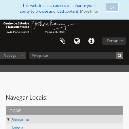
This website uses cookies to enhance your
Ok
ability to browse and load content.
More Info.
Entrar
Navegar
Navegar Locais:
locais
Alemanha
Angola