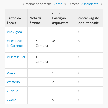
Ordenar por ordem:
Nome
Direção:
Ascendente
contar
Termo de
Nota de
Descrição
contar Registo
Locais
âmbito
arquivística
de autoridade
Vila Viçosa
1
0
Villeneuve-
35
0
la-Garenne
Comuna
Villiers-le-Bel
1
0
Comuna
Vizela
1
0
Westerlo
2
0
Zurique
1
0
Zwolle
5
0