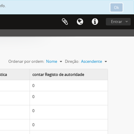
nfo.
Ok
Entrar
Ordenar por ordem:
Nome
Direção:
Ascendente
tica
contar Registo de autoridade
0
0
0
0