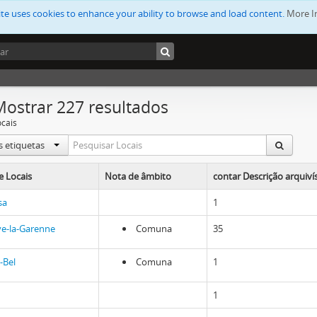
ite uses cookies to enhance your ability to browse and load content.
More I
Mostrar 227 resultados
ocais
s etiquetas
 Locais
Nota de âmbito
contar Descrição arquivís
sa
1
ve-la-Garenne
Comuna
35
e-Bel
Comuna
1
1