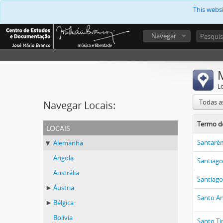
This webs
Navegar
L
Todas a
Navegar Locais:
Termo de
locais
Santaré
Alemanha
Angola
Santiag
Austrália
Santiag
Áustria
Santo A
Bélgica
Bolívia
Santo Ti