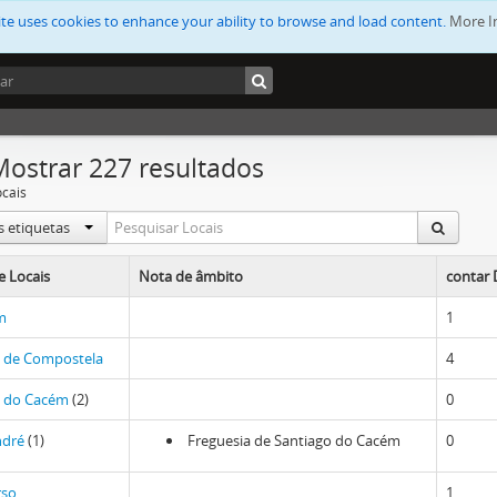
ite uses cookies to enhance your ability to browse and load content.
More I
Mostrar 227 resultados
ocais
s etiquetas
 Locais
Nota de âmbito
contar 
m
1
o de Compostela
4
o do Cacém
(2)
0
ndré
(1)
Freguesia de Santiago do Cacém
0
rso
1