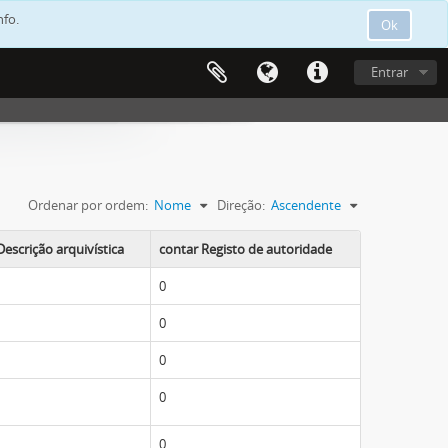
nfo.
Ok
Entrar
Ordenar por ordem:
Nome
Direção:
Ascendente
Descrição arquivística
contar Registo de autoridade
0
0
0
0
0