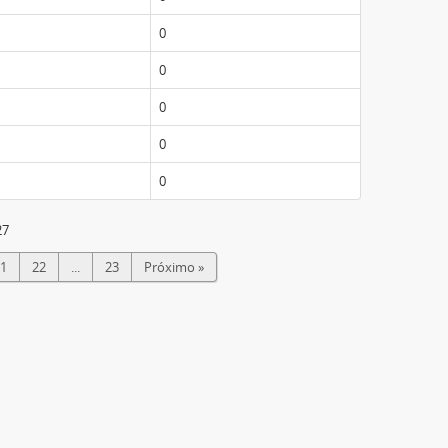
0
0
0
0
0
27
1
22
...
23
Próximo »