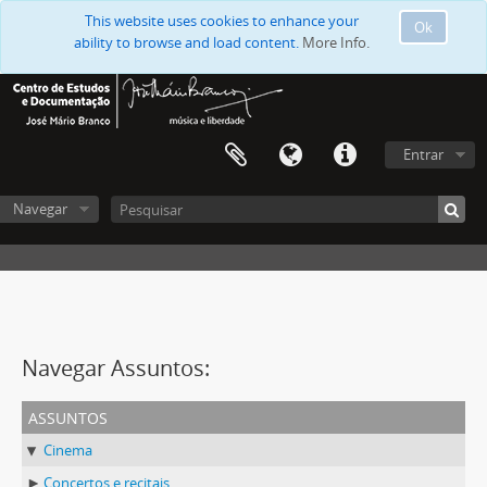
This website uses cookies to enhance your
Ok
ability to browse and load content.
More Info.
Entrar
Navegar
Navegar Assuntos:
assuntos
Cinema
Concertos e recitais