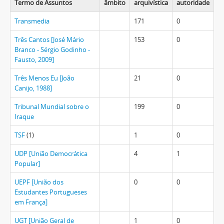
Termo de Assuntos
âmbito
arquivística
autoridade
Transmedia
171
0
Três Cantos [José Mário
153
0
Branco - Sérgio Godinho -
Fausto, 2009]
Três Menos Eu [João
21
0
Canijo, 1988]
Tribunal Mundial sobre o
199
0
Iraque
TSF
(1)
1
0
UDP [União Democrática
4
1
Popular]
UEPF [União dos
0
0
Estudantes Portugueses
em França]
UGT [União Geral de
1
0