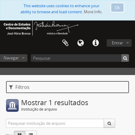
This website uses cookies to enhance your
Ok
ability to browse and load content.
More Info.
Entrar
Navegar
Filtros
Mostrar 1 resultados
Instituição de arquivo