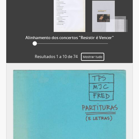
[Pasta] Canto Nono 1998
[Pasta] Ao vivo em 1997
[Caixa] Caixa 24
[Caixa] Caixa 26
[Caixa] Caixa 27
Alinhamento dos concertos "Resistir é Vencer"
[Caixa] Caixa 28
[Caixa] Caixa 29
[Caixa] Caixa 30
Resultados 1 a 10 de 74
Mostrar tudo
[Caixa] Caixa 31
[Caixa] Caixa 32
[Caixa] Caixa 33
[Caixa] Caixa 35
[Caixa] Caixa 38
[Caixa] Caixa 42
[Caixa] Caixa 44
[Caixa] Caixa 45
[Caixa] Caixa 46
[Caixa] Caixa 48
[Caixa] Caixa 49