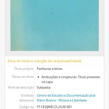
[Caixa] Caixa 52
[Caixa] Caixa 54
Zona do título e menção de responsabilidade
Título próprio
Partituras e letras
Notas ao título
Atribuições e conjeturas: Título presente
na capa
Nível de descrição
Subpasta
Entidade
Centro de Estudos e Documentação José
detentora
Mário Branco - Música e Liberdade
Código de
PT CEDJMB CX-23-05-001