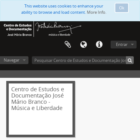
This website uses cookies to enhance your
Ok
ability to browse and load content.
More Info.
Entrar
[Secção] Documentação em caixas de José Mário Branco
Navegar
[Caixa] Caixa 01
[Caixa] Caixa 03
[Caixa] Caixa 05
Centro de Estudos e
[Caixa] Caixa 06
Documentação José
[Caixa] Caixa 07
Mário Branco -
[Caixa] Caixa 08
Música e Liberdade
[Caixa] Caixa 13
[Caixa] Caixa 14
[Caixa] Caixa 15
[Caixa] Caixa 20