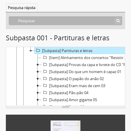
[Caixa] Caixa 21
Pesquisa rápida
[Caixa] Caixa 23
[Pasta] Documentação para actuações ao vivo
[Pasta] Recital Galiza - 1988
[Pasta] Fim de Noite (1987)
Subpasta 001 - Partituras e letras
[Pasta] Resistir é Vencer (2004) (Pasta 2/2)
[Pasta] Resistir é Vencer (2004) (Pasta 1/2)
[Subpasta] Partituras e letras
[Item] Alinhamento dos concertos "Resistir é Vencer"
[Subpasta] Provas da capa e livrete do CD "Resistir é Vencer"
[Subpasta] Do que um homem é capaz 01
[Subpasta] O papão do anão 02
[Subpasta] Eram mais de cem 03
[Subpasta] Pão-pão 04
[Subpasta] Amor gigante 05
[Subpasta] Poder 06
[Subpasta] Fado em dó maior
[Pasta] Resistir é Vencer (espectáculo) 2004
[Pasta] Canto Nono 2005