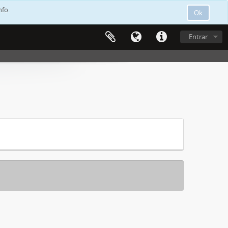
nfo.
Ok
Entrar