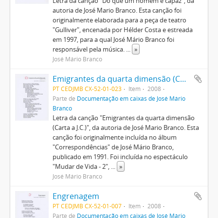
Letra da canção "Do que um homem é capaz", da
autoria de José Mario Branco. Esta canção foi
originalmente elaborada para a peça de teatro
"Gulliver", encenada por Hélder Costa e estreada
em 1997, para a qual José Mário Branco foi
responsável pela música.
...
»
José Mário Branco
Emigrantes da quarta dimensão (Carta a J.C.)
PT CEDJMB CX-52-01-023
Item
2008
Parte de
Documentação em caixas de José Mário
Branco
Letra da canção "Emigrantes da quarta dimensão
(Carta a J.C.)", da autoria de José Mario Branco. Esta
canção foi originalmente incluída no álbum
"Correspondências" de José Mário Branco,
publicado em 1991. Foi incluída no espectáculo
"Mudar de Vida - 2",
...
»
José Mário Branco
Engrenagem
PT CEDJMB CX-52-01-007
Item
2008
Parte de
Documentação em caixas de José Mário