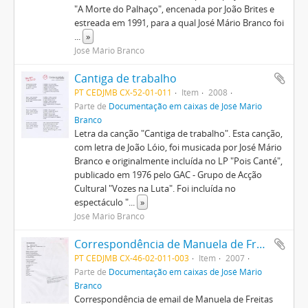
"A Morte do Palhaço", encenada por João Brites e
estreada em 1991, para a qual José Mário Branco foi
...
»
José Mário Branco
Cantiga de trabalho
PT CEDJMB CX-52-01-011
Item
2008
Parte de
Documentação em caixas de José Mário
Branco
Letra da canção "Cantiga de trabalho". Esta canção,
com letra de João Lóio, foi musicada por José Mário
Branco e originalmente incluída no LP "Pois Canté",
publicado em 1976 pelo GAC - Grupo de Acção
Cultural "Vozes na Luta". Foi incluída no
espectáculo "
...
»
José Mário Branco
Correspondência de Manuela de Freitas para José Mário Branco
PT CEDJMB CX-46-02-011-003
Item
2007
Parte de
Documentação em caixas de José Mário
Branco
Correspondência de email de Manuela de Freitas