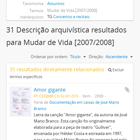
Taxonomia
Assuntos
Mudar de Vida [2007/2008]
Termos
TG
Concertos e recitais
hierárquicos
31 Descrição arquivística resultados
para Mudar de Vida [2007/2008]
Ordenar por ordem:
Título
Direção:
Ascendente
31 resultados diretamente relacionados
Excluir
termos específicos
Amor gigante
PT CEDJMB CX-52-01-010
Item
2008
Parte de
Documentação em caixas de José Mário
Branco
Letra da canção "Amor gigante", da autoria de José
Mario Branco. Esta canção foi originalmente
elaborada para a peça de teatro "Gulliver",
encenada por Hélder Costa e estreada em 1997,
para a qual José Mário Branco foi responsável pela