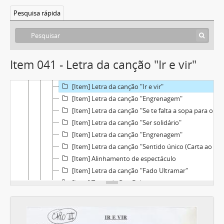
[Item] Letra da canção "Eu vim de longe, eu vou p'ra longe"
Pesquisa rápida
[Item] Letra da canção "Inquietação"
[Item] Letra da canção "Do que um homem é capaz"
[Item] Letra da canção "Quadras presas"
[Item] Letra da canção "Cantiga de trabalho"
Item 041 - Letra da canção "Ir e vir"
[Item] Letra da canção "Fim de festa"
[Item] Letra da canção "Ser solidário"
[Item] Letra da canção "Ir e vir"
[Item] Letra da canção "Engrenagem"
[Item] Letra da canção "Se te falta a sopa para o prato"
[Item] Letra da canção "Ser solidário"
[Item] Letra da canção "Engrenagem"
[Item] Letra da canção "Sentido único (Carta ao Chico Buarque)"
[Item] Alinhamento de espectáculo
[Item] Letra da canção "Fado Ultramar"
[Item] Texto de Ruy Belo
[Item] Excerto do texto de "FMI" e excerto de poema
[Item] Texto de introdução à canção "As canseiras desta vida"
[Item] Alinhamento de espectáculo da Política Operária