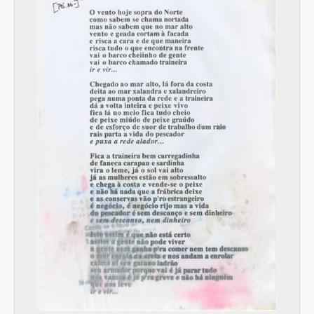
[Item] Texto de Ruy Belo
[Item] Textos de Sophia de Mello Breyner
[Item] Letra da canção "S. João do Porto"
[Item] Letra da canção "Queixa das almas jovens censuradas"
[Item] Letra da canção "A morte nunca existiu"
[Item] Letra da canção "Travessia do deserto"
[Item] Letra da canção "Dairinhas (Carta ao Daniel Filipe)"
[Item] Excerto da letra da canção "A cantiga é uma arma"
[Item] Letra da canção "1900 (Carta a Anton Tchekhov)"
[Item] Alinhamento de concerto + poemas
[Item] JMB Recital 97 - Guião para os agradecimentos
[Item] JMB Recital 97 - Programa (v.4)
[Item] JMB Recital 97 - Guião para os agradecimentos
[Item] Folha com a palavra "Intervalo" + guião
[Item] Técnicos
[Item] Apontamento + alinhamento de espectáculo
[Item] Apontamento
[Item] Poema / letra de canção
[Item] Apontamento + alinhamento de espectáculo