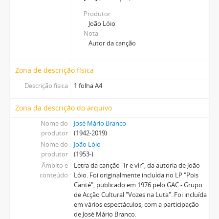
[Item] Letra da canção "Teu nome Lisboa"
Produtor
[Item] Letra da canção "Caeiro"
João Lóio
[Item] Letra da canção "Dairinhas (Carta ao Daniel Filipe)"
Nota
[Item] Letra da canção "Diminuendos (Carta ao Senhor Silva)"
Autor da canção
[Item] Letra da canção "Fui-te ver, estavas lavando"
[Item] Letra da canção "Mar de Vigo"
Zona de descrição física
[Item] Letra da canção "Pingacho"
[Item] Letra da canção "Menina dos meus olhos" + partitura
Descrição física
1 folha A4
[Item] Letra da canção "Eu vi este povo a lutar (Confederação)"
Zona da descrição do arquivo
[Item] Cifras da canção "Eh companheiro"
[Item] Letra da canção "Eh companheiro"
Nome do
José Mário Branco
[Item] Letra da canção "Remendos e côdeas"
produtor
(1942-2019)
[Item] Letra da canção "Moncorvo torre e gente"
Nome do
João Lóio
produtor
(1953-)
[Item] Letra da canção "Cantiga de alevantar ("leva-leva")"
Âmbito e
Letra da canção "Ir e vir", da autoria de João
[Item] Letra da canção "Mariazinha"
conteúdo
Lóio. Foi originalmente incluída no LP "Pois
[Item] Mensagem
Canté", publicado em 1976 pelo GAC - Grupo
[Item] Letra da canção "Daqui houve nome Portugal"
de Acção Cultural "Vozes na Luta". Foi incluída
[Item] Letra de "A noite"
em vários espectáculos, com a participação
[Item] Letra da canção "Ró-ró"
de José Mário Branco.