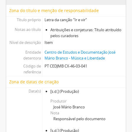
[Item] Poema "O coiso"
Zona do título e menção de responsabilidade
[Item] Alinhamento de espectáculo
Título próprio
Letra da canção "Ir e vir"
[Item] Alinhamento de espectáculo da Política Operária
[Item] Calendário dos espectáculos "As margens da alegria"
Notas ao título
Atribuições e conjeturas: Título atribuído
[Item] Alinhamento dos espectáculos "As margens da alegria"
pelos curadores
[Item] Letra da canção "Margem de certa maneira"
Nível de descrição
Item
[Item] Letra da canção "Zeca (Carta a José Afonso)"
Entidade
Centro de Estudos e Documentação José
[Item] Letra da canção "Cantiga da velha mãe e seus dois filhos (Mãe coragem)"
detentora
Mário Branco - Música e Liberdade
[Item] Letra da canção "Nada os salvará"
Código de
PT CEDJMB CX-46-03-041
[Item] Letra da canção "Portugal agora é aqui"
referência
[Item] Letra da canção "Não te prendas a uma onda qualquer"
Zona de datas de criação
[Item] Letra da canção "A caminho de casa"
Data(s)
[Item] Letra da canção "Mãe pobre"
[s.d.]
(Produção)
[Item] Letra da canção "1900 (Carta a Anton Tchekhov)"
Produtor
[Item] Letra da canção "Aqui dentro de casa"
José Mário Branco
[Item] Folha em branco
Nota
Responsável pelo documento
[Item] Letra da canção "Benditos"
[Item] Apontamentos
[s.d.]
(Produção)