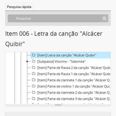
[Caixa] Caixa 01
Pesquisa rápida
[Pasta] CGTP - Álbum do centenário do 1º de Maio
[Pasta] Vitorino 1985
[Item] Partitura geral de orquestração da canção "Alcácer Quibir"
[Item] Esboço de orquestração da canção "Alcácer Quibir"
Item 006 - Letra da canção "Alcácer
[Item] Esboços para orquestração da canção "Alcácer Quibir" + carta de Vitorino com indicações de orquestração
Quibir"
[Item] Parte de tímpanos da canção "Alcácer Quibir"
[Item] Partitura geral de orquestração da canção "Alcácer Quibir"
[Item] Letra da canção "Alcácer Quibir"
[Subpasta] Vitorino - "Salomite"
[Item] Parte de flauta 2 da canção "Alcácer Quibir"
[Item] Parte de flauta 1 da canção "Alcácer Quibir"
[Item] Parte de clarinete 1 da canção "Alcácer Quibir"
[Item] Parte de violino 1 da canção "Alcácer Quibir"
[Item] Parte de clarinete 2 da canção "Alcácer Quibir"
[Item] Parte de clarinete 3 da canção "Alcácer Quibir"
[Item] Parte de fagote da canção "Alcácer Quibir"
[Item] Parte de violino 1 da canção "Alcácer Quibir"