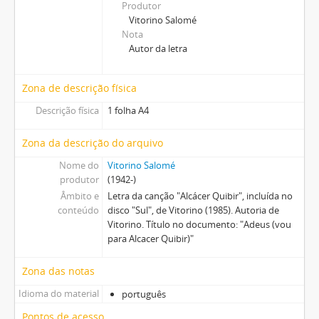
Produtor
[Caixa] Caixa 28
Vitorino Salomé
[Caixa] Caixa 29
Nota
Autor da letra
[Caixa] Caixa 30
[Caixa] Caixa 31
[Caixa] Caixa 32
Zona de descrição física
[Caixa] Caixa 33
Descrição física
1 folha A4
[Caixa] Caixa 35
[Caixa] Caixa 38
Zona da descrição do arquivo
[Caixa] Caixa 42
Nome do
Vitorino Salomé
[Caixa] Caixa 44
produtor
(1942-)
[Caixa] Caixa 45
Âmbito e
Letra da canção "Alcácer Quibir", incluída no
[Caixa] Caixa 46
conteúdo
disco "Sul", de Vitorino (1985). Autoria de
[Caixa] Caixa 48
Vitorino. Título no documento: "Adeus (vou
[Caixa] Caixa 49
para Alcacer Quibir)"
[Caixa] Caixa 52
Zona das notas
[Caixa] Caixa 54
Idioma do material
português
Pontos de acesso