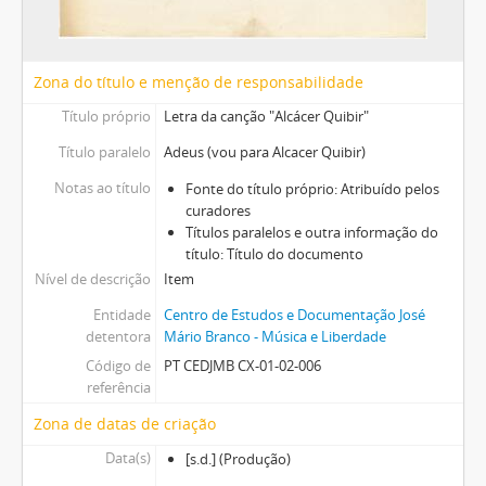
[Pasta] Jorge Silva Melo - "Coitado do Jorge" 1993
[Pasta] Edisom
[Pasta] "O Rapaz do Trompete" - M. João Rocha - TV
Zona do título e menção de responsabilidade
[Pasta] Filme Rui Simões - Pomar
Título próprio
Letra da canção "Alcácer Quibir"
[Pasta] LP Jean Sommer
[Caixa] Caixa 03
Título paralelo
Adeus (vou para Alcacer Quibir)
[Caixa] Caixa 05
Notas ao título
Fonte do título próprio: Atribuído pelos
[Caixa] Caixa 06
curadores
[Caixa] Caixa 07
Títulos paralelos e outra informação do
[Caixa] Caixa 08
título: Título do documento
[Caixa] Caixa 13
Nível de descrição
Item
[Caixa] Caixa 14
Entidade
Centro de Estudos e Documentação José
[Caixa] Caixa 15
detentora
Mário Branco - Música e Liberdade
[Caixa] Caixa 20
Código de
PT CEDJMB CX-01-02-006
[Caixa] Caixa 21
referência
[Caixa] Caixa 23
Zona de datas de criação
[Caixa] Caixa 24
[Caixa] Caixa 26
Data(s)
[s.d.]
(Produção)
[Caixa] Caixa 27