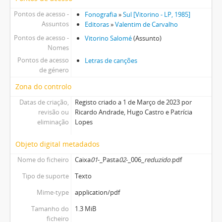
Pontos de acesso -
Fonografia
»
Sul [Vitorino - LP, 1985]
Assuntos
Editoras
»
Valentim de Carvalho
Pontos de acesso -
Vitorino Salomé
(Assunto)
Nomes
Pontos de acesso
Letras de canções
de género
Zona do controlo
Datas de criação,
Registo criado a 1 de Março de 2023 por
revisão ou
Ricardo Andrade, Hugo Castro e Patrícia
eliminação
Lopes
Objeto digital metadados
Nome do ficheiro
Caixa
01
-_Pasta
02
-_006_
reduzido
.pdf
Tipo de suporte
Texto
Mime-type
application/pdf
Tamanho do
1.3 MiB
ficheiro