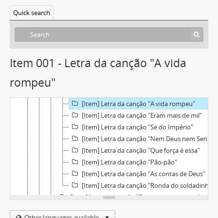
[Item] Letra da canção "Inquietação"
Quick search
[Item] Letra da canção "Queixa das almas jovens censuradas"
[Item] Letra da canção "Emigrantes da quarta dimensão"
[Item] Letra da canção "As contas de Deus"
[Item] Letra da canção "Amor gigante"
Item 001 - Letra da canção "A vida
[Item] Letra da canção "Do que um homem é capaz"
rompeu"
[Item] Letra da canção "Uma vez que já tudo se perdeu"
Concerto na Guarda
[Item] Letra da canção "A vida rompeu"
[Item] Letra da canção "Eram mais de mil"
[Item] Letra da canção "Se do Império"
[Item] Letra da canção "Nem Deus nem Senhor"
[Item] Letra da canção "Que força é essa"
[Item] Letra da canção "Pão-pão"
[Item] Letra da canção "As contas de Deus"
[Item] Letra da canção "Ronda do soldadinho"
[Item] Letra da canção "Do que um homem é capaz"
[Item] Letra da canção "Inquietação"
Other languages available