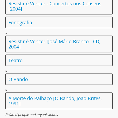
Mudar de Vida - jornal
Resistir é Vencer - Concertos nos Coliseus
Caixa 48
[2004]
Caixa 49
Caixa 52
Fonografia
Caixa 54
»
Resistir é Vencer [José Mário Branco - CD,
2004]
Teatro
»
O Bando
»
A Morte do Palhaço [O Bando, João Brites,
1991]
Related people and organizations