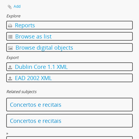
Add
[Item] Letra da canção "Recado ao Porto" + correspondência
[Item] Excerto da letra da canção "A cantiga é uma arma"
Explore
[Item] Letra da canção "Cantiga do fogo e da guerra"
Reports
[Item] Partitura da canção "Do que um homem é capaz"
Browse as list
[Item] Letra da canção "Ser solidário"
[Item] Letra da canção "Se te falta a sopa para o prato"
Browse digital objects
[Item] Letra da canção "1900 (Carta a Anton Tchekhov)"
Export
[Item] Letra da canção "Cada dia são cem (Carta a remetente)"
Dublin Core 1.1 XML
[Item] Letra da canção "Casa comigo Marta"
[Item] Letra da canção "Queixa das almas jovens censuradas"
EAD 2002 XML
[Item] Letra da canção "Tiro-no-liro"
[Item] Letra da canção "Uma vez que já tudo se perdeu"
Related subjects
[Item] Letra da canção "Remendos e côdeas"
[Item] Letra da canção "A cantiga é uma arma"
Concertos e recitais
[Item] Letra da canção "Amor gigante"
[Item] Letra da canção "Emigrantes da quarta dimensão (Carta a J.C.)"
Concertos e recitais
[Item] Letra da canção "O papão do anão"
»
[Item] Letra da canção "Amor gigante"