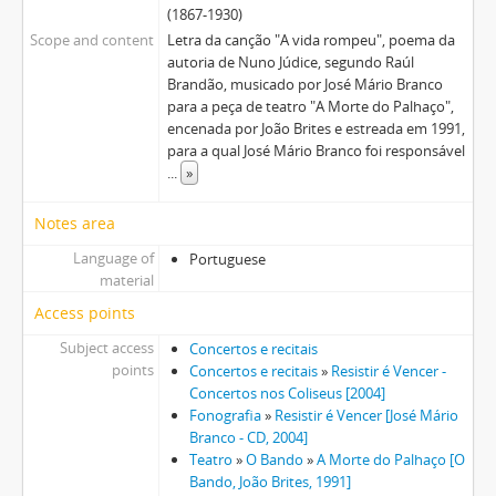
[Item] Letra da canção "Cantiga da velha mãe e seus dois filhos (Mãe coragem)"
(1867-1930)
[Item] Letra da canção "Nada os salvará"
Scope and content
Letra da canção "A vida rompeu", poema da
[Item] Letra da canção "Portugal agora é aqui"
autoria de Nuno Júdice, segundo Raúl
Brandão, musicado por José Mário Branco
[Item] Letra da canção "Não te prendas a uma onda qualquer"
para a peça de teatro "A Morte do Palhaço",
[Item] Letra da canção "A caminho de casa"
encenada por João Brites e estreada em 1991,
[Item] Letra da canção "Mãe pobre"
para a qual José Mário Branco foi responsável
[Item] Letra da canção "1900 (Carta a Anton Tchekhov)"
...
»
[Item] Letra da canção "Aqui dentro de casa"
[Item] Folha em branco
Notes area
[Item] Letra da canção "Benditos"
Language of
Portuguese
[Item] Apontamentos
material
[Item] Letra da canção "Teu nome Lisboa"
Access points
[Item] Letra da canção "Caeiro"
Subject access
Concertos e recitais
[Item] Letra da canção "Dairinhas (Carta ao Daniel Filipe)"
points
Concertos e recitais
»
Resistir é Vencer -
[Item] Letra da canção "Diminuendos (Carta ao Senhor Silva)"
Concertos nos Coliseus [2004]
[Item] Letra da canção "Fui-te ver, estavas lavando"
Fonografia
»
Resistir é Vencer [José Mário
[Item] Letra da canção "Mar de Vigo"
Branco - CD, 2004]
[Item] Letra da canção "Pingacho"
Teatro
»
O Bando
»
A Morte do Palhaço [O
Bando, João Brites, 1991]
[Item] Letra da canção "Menina dos meus olhos" + partitura