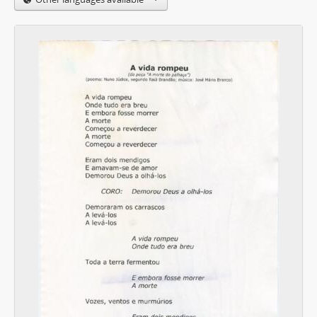
[Item] Letra da canção "O papão do anão"
[Item] Letra da canção "Onofre"
[Item] Medley 2004
[Item] 16a. Nem Deus nem Senhor (intro "A Noite" + parte "a" da canção) (partitura geral)
[Item] 16b. Nem Deus nem Senhor (2ª parte) (cordas 2)
[Item] J.M.B. Coliseus 2004 - Letras no palco
[Item] Alinhamentos + contactos
[Item] Cifras da canção "Uma vez que já tudo se perdeu"
[Item] Letra da canção "Eu vim de longe, eu vou p'ra longe"
[Item] Letra da canção "Inquietação"
[Item] Excerto da letra da canção "Eu vim de longe, eu vou p'ra longe"
[Item] Letra da canção "Eu vim de longe, eu vou p'ra longe"
[Item] Letra da canção "Inquietação"
[Item] Letra da canção "Do que um homem é capaz"
[Item] Letra da canção "Quadras presas"
[Item] Letra da canção "Cantiga de trabalho"
[Item] Letra da canção "Fim de festa"
[Item] Letra da canção "Ser solidário"
[Item] Letra da canção "Ir e vir"