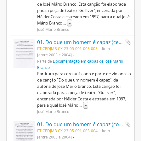
de José Mário Branco. Esta canção foi elaborada
para a peça de teatro "Gulliver", encenada por
Hélder Costa e estreada em 1997, para a qual José
Mário Branco
...
»
José Mário Branco
01. Do que um homem é capaz (cello + coro uníssono em "ô")
PT CEDJMB CX-23-05-001-003-003
Item
[entre 2003 e 2004]
Parte de
Documentação em caixas de José Mário
Branco
Partitura para coro uníssono e parte de violoncelo
da canção "Do que um homem é capaz", da
autoria de José Mário Branco. Esta canção foi
elaborada para a peça de teatro "Gulliver",
encenada por Hélder Costa e estreada em 1997,
para a qual José Mário
...
»
José Mário Branco
01. Do que um homem é capaz (coro misto, uníssono com JMB)
PT CEDJMB CX-23-05-001-003-004
Item
[entre 2003 e 2004]