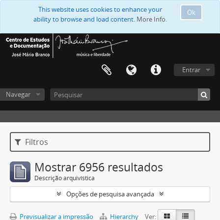
This website uses cookies to enhance your
Ok
ability to browse and load content.
More Info.
Entrar
Navegar
Filtros
Mostrar 6956 resultados
Descrição arquivística
Opções de pesquisa avançada
Previsualizar a impressão
Hierarchy
Ver: