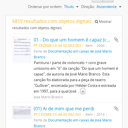
Ordenar por ordem:
Título
Direção:
Ascendente
6819 resultados com objetos digitais
Mostrar
resultados com objetos digitais
01 - Do que um homem é capaz (cello + coro)
PT CEDJMB CX-44-02-002-001
Item
2004
Parte de
Documentação em caixas de José Mário
Branco
Partitura / parte de violoncelo + coro grave
uníssono em "ô" da canção "Do que um homem é
capaz", da autoria de José Mário Branco. Esta
canção foi elaborada para a peça de teatro
"Gulliver", encenada por Hélder Costa e estreada
em 1997, para a qual José
...
»
José Mário Branco
(01) Ai de mim que me perdi
PT CEDJMB CX-48-05-002-001
Item
2014
Parte de
Documentação em caixas de José Mário
Branco