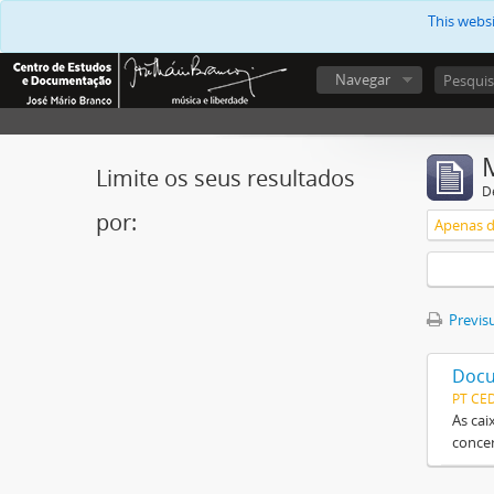
This webs
Navegar
Limite os seus resultados
D
por:
Apenas d
Previsu
Docu
PT CE
As cai
concer