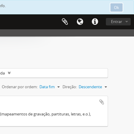
nfo.
Ok
Entrar
ada
Ordenar por ordem:
Data fim
Direção:
Descendente
mapeamentos de gravação, partituras, letras, e.o.),