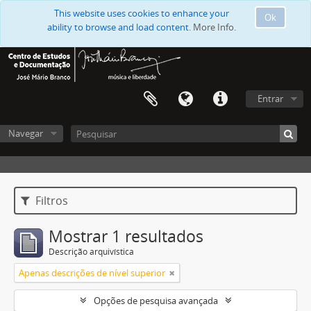
This website uses cookies to enhance your
Ok
ability to browse and load content.
More Info.
Entrar
Navegar
Filtros
Mostrar 1 resultados
Descrição arquivística
Apenas descrições de nível superior
Opções de pesquisa avançada