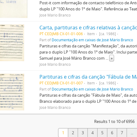
Post-it com informação de contacto telefónico de An
duplo LP "100 Anos do 1º de Maio". Referência ao Teat
José Mário Branco
Carta, partituras e cifras relativas à canç
PT CEDJMB CX-01-01-006
Item
[ca. 1986]
Part of
Documentação em caixas de José Mário Branco
Partituras e cifras da canção "Manifestação", da auto
para o duplo LP "100 Anos do 1º de Maio". Inclui par
Samuel para José Mário Branco com
...
»
José Mário Branco
Partituras e cifras da canção "Fábula de M
PT CEDJMB CX-01-01-007
Item
[ca. 1986]
Part of
Documentação em caixas de José Mário Branco
Partituras e cifras da canção "Fábula de Maio", da aut
Branco elaborado para o duplo LP "100 Anos do 1º de M
José Mário Branco
Results 1 to 10 of 6956
1
2
3
4
5
6
7
...