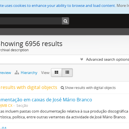
ite uses cookies to enhance your ability to browse and load content.
More I
Showing 6956 results
chival description
Advanced search option
preview
Hierarchy
View:
results with digital objects
Show results with digital objects
mentação em caixas de José Mário Branco
DJMB CX
Secção
xas incluem pastas com documentação relativa à sua produção discográfica (
tística, política, entre outras vertentes da actividade de José Mário Branco.
a 01