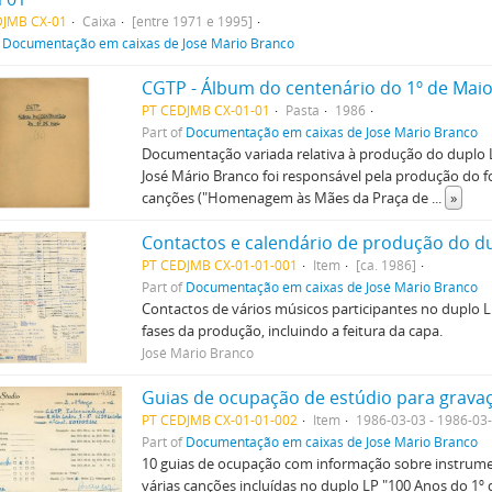
DJMB CX-01
Caixa
[entre 1971 e 1995]
f
Documentação em caixas de José Mário Branco
CGTP - Álbum do centenário do 1º de Mai
PT CEDJMB CX-01-01
Pasta
1986
Part of
Documentação em caixas de José Mário Branco
Documentação variada relativa à produção do duplo L
José Mário Branco foi responsável pela produção do f
canções ("Homenagem às Mães da Praça de
...
»
Contactos e calendário de produção do du
PT CEDJMB CX-01-01-001
Item
[ca. 1986]
Part of
Documentação em caixas de José Mário Branco
Contactos de vários músicos participantes no duplo L
fases da produção, incluindo a feitura da capa.
José Mário Branco
Guias de ocupação de estúdio para gravaç
PT CEDJMB CX-01-01-002
Item
1986-03-03 - 1986-03
Part of
Documentação em caixas de José Mário Branco
10 guias de ocupação com informação sobre instrume
várias canções incluídas no duplo LP "100 Anos do 1º 