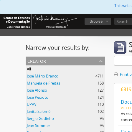
This webs
Browse
Narrow your results by:
Ar
creator
All
Print 
José Mário Branco
4711
Manuela de Freitas
158
6819 
José Afonso
127
José Peixoto
124
Docu
UPAV
110
PT CE
Janita Salomé
102
As cai
Sérgio Godinho
95
concer
Jean Sommer
95
Caix