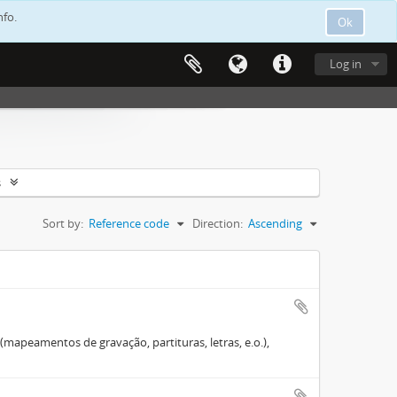
nfo.
Ok
Log in
s
Sort by:
Reference code
Direction:
Ascending
mapeamentos de gravação, partituras, letras, e.o.),