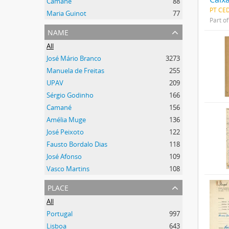
Camané
88
PT CE
Maria Guinot
77
Part o
name
All
José Mário Branco
3273
Manuela de Freitas
255
UPAV
209
Sérgio Godinho
166
Camané
156
Amélia Muge
136
José Peixoto
122
Fausto Bordalo Dias
118
José Afonso
109
Vasco Martins
108
place
All
Portugal
997
Lisboa
643