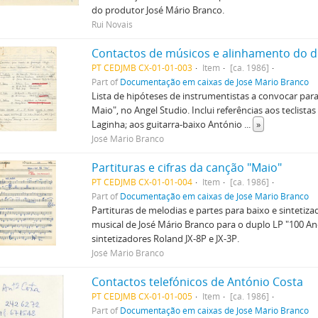
do produtor José Mário Branco.
Rui Novais
Contactos de músicos e alinhamento do d
PT CEDJMB CX-01-01-003
Item
[ca. 1986]
Part of
Documentação em caixas de José Mário Branco
Lista de hipóteses de instrumentistas a convocar par
Maio", no Angel Studio. Inclui referências aos teclista
Laginha; aos guitarra-baixo António
...
»
José Mário Branco
Partituras e cifras da canção "Maio"
PT CEDJMB CX-01-01-004
Item
[ca. 1986]
Part of
Documentação em caixas de José Mário Branco
Partituras de melodias e partes para baixo e sintetiza
musical de José Mário Branco para o duplo LP "100 Anos
sintetizadores Roland JX-8P e JX-3P.
José Mário Branco
Contactos telefónicos de António Costa
PT CEDJMB CX-01-01-005
Item
[ca. 1986]
Part of
Documentação em caixas de José Mário Branco