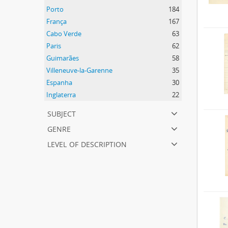
Porto
184
França
167
Cabo Verde
63
Paris
62
Guimarães
58
Villeneuve-la-Garenne
35
Espanha
30
Inglaterra
22
subject
genre
level of description