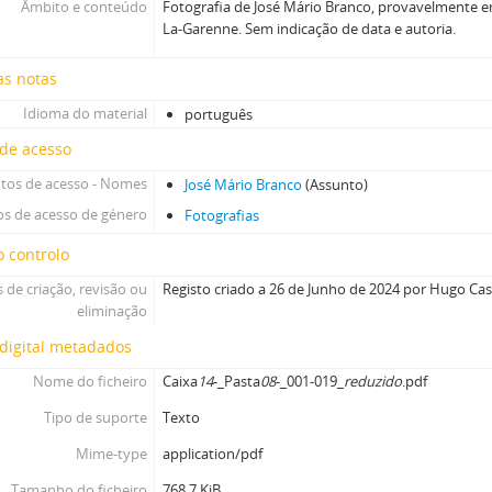
Âmbito e conteúdo
Fotografia de José Mário Branco, provavelmente e
La-Garenne. Sem indicação de data e autoria.
as notas
Idioma do material
português
 de acesso
tos de acesso - Nomes
José Mário Branco
(Assunto)
s de acesso de género
Fotografias
 controlo
 de criação, revisão ou
Registo criado a 26 de Junho de 2024 por Hugo Ca
eliminação
digital metadados
Nome do ficheiro
Caixa
14
-_Pasta
08
-_001-019_
reduzido
.pdf
Tipo de suporte
Texto
Mime-type
application/pdf
Tamanho do ficheiro
768.7 KiB