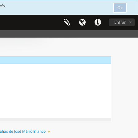
nfo.
Ok
Entrar
úsicos
afias de José Mário Branco