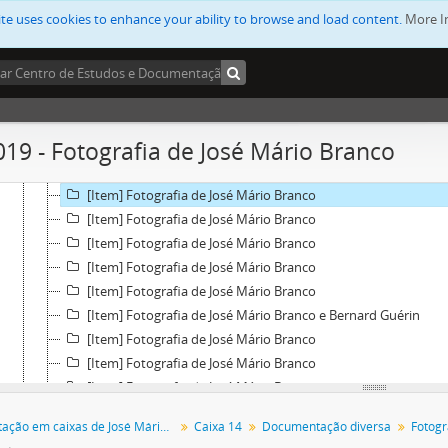
[Item] Fotografia de José Mário Branco e Bernard Guérin
ite uses cookies to enhance your ability to browse and load content.
More I
[Item] Fotografia de José Mário Branco e Isabel Alves Costa
[Item] Fotografia de José Mário Branco
[Item] Fotografia de José Mário Branco
[Item] Fotografia de José Mário Branco e Sara Monteiro
[Item] Fotografia de José Mário Branco
019 - Fotografia de José Mário Branco
[Item] Fotografia de José Mário Branco
[Item] Fotografia de José Mário Branco, José Jorge Letria e m
[Item] Fotografia de José Mário Branco
[Item] Fotografia de José Mário Branco
[Item] Fotografia de José Mário Branco
[Item] Fotografia de José Mário Branco
[Item] Fotografia de José Mário Branco
[Item] Fotografia de José Mário Branco e Bernard Guérin
[Item] Fotografia de José Mário Branco
[Item] Fotografia de José Mário Branco
[Item] Fotografia de José Mário Branco
[Item] Fotografia de José Mário Branco
Documentação em caixas de José Mário Branco
Caixa 14
Documentação diversa
Fotogr
[Item] Contactos e horários diversos