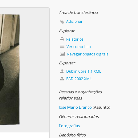
o e David Ferreira (Valentim de Carvalho)
Área de transferência
Adicionar
Explorar
Relatórios
Ver como lista
Navegar objetos digitais
Exportar
Dublin Core 1.1 XML
EAD 2002 XML
Pessoas e organizações
relacionadas
José Mário Branco
(Assunto)
Géneros relacionados
Fotografias
Depósito físico