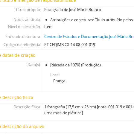
 título e menção de responsabilidade
[Caixa] Caixa 30
Título próprio
Fotografia de José Mário Branco
[Caixa] Caixa 31
Notas ao título
Atribuições e conjeturas: Título atribuído pelo
[Caixa] Caixa 32
Nível de descrição
Item
[Caixa] Caixa 33
[Caixa] Caixa 35
Entidade detentora
Centro de Estudos e Documentação José Mário Bra
[Caixa] Caixa 38
Código de referência
PT CEDJMB CX-14-08-001-019
[Caixa] Caixa 42
 datas de criação
[Caixa] Caixa 44
[Caixa] Caixa 45
Data(s)
[década de 1970]
(Produção)
[Caixa] Caixa 46
Local
[Caixa] Caixa 48
França
[Caixa] Caixa 49
[Caixa] Caixa 52
 descrição física
[Caixa] Caixa 54
Descrição física
1 fotografia (17,5 cm x 23 cm) [nota: 001-019 e 00
uma mica de plástico]
 descrição do arquivo