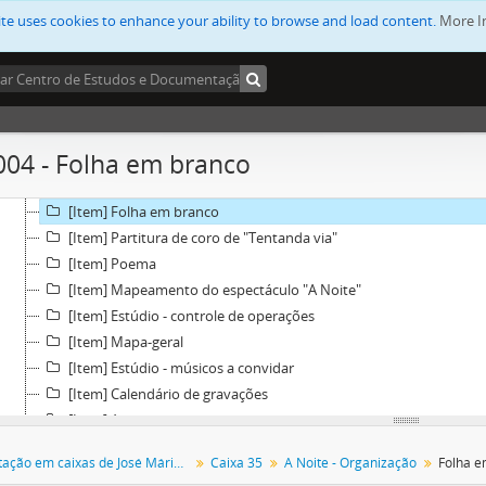
[Pasta] Sala de produção
ite uses cookies to enhance your ability to browse and load content.
More I
[Pasta] Nov. 89 - RTP - Os Sonhos do Joãozinho + Peixes Mosqueteiro
[Pasta] Pasta 7 - António Faria RTP 95
[Pasta] "Quantos é que nós somos?" Disco AA25
[Pasta] A Noite - Organização
[Item] Ficha artística + ficha técnica
004 - Folha em branco
[Item] Indicações para coro de palco
[Item] "A Noite" - Programa
[Item] Folha em branco
[Item] Partitura de coro de "Tentanda via"
[Item] Poema
[Item] Mapeamento do espectáculo "A Noite"
[Item] Estúdio - controle de operações
[Item] Mapa-geral
[Item] Estúdio - músicos a convidar
[Item] Calendário de gravações
[Item] Apontamentos
[Item] Excertos de letras de canções
Documentação em caixas de José Mário Branco
Caixa 35
A Noite - Organização
Folha e
[Item] Alinhamento de canções