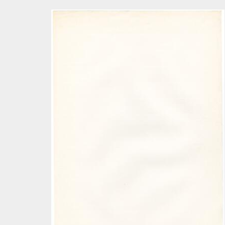
[Item] Guias de ocupação do Angel Studio
[Item] Excertos de letras de canções
[Item] Papel com frase
[Item] Indicações para coro de palco
[Item] "A Noite" - Programa
[Item] Indicações para coro de palco para a canção "Arrocachula"
[Item] "A Noite" - Programa
[Item] Indicações para coro de palco
[Item] "A Noite" - Programa
[Item] Partitura
[Item] Cifras de string (cordas) da canção "A Noite"
[Item] "A Noite" - Programa
[Item] Letra da canção "Cantiga do leite"
[Item] Letra da canção "Arrocachula"
[Item] Letra da canção "Moncorvo, torre e gente"
[Item] Letra da canção "Cantiga de trabalho"
[Item] Letra da canção "Cá vai Caneças"
[Item] Texto de "Tentanda via"
[Pasta] Janita - Setembro 87 "Olho de Fogo"