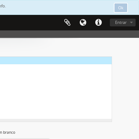
nfo.
Ok
s
Entrar
m branco