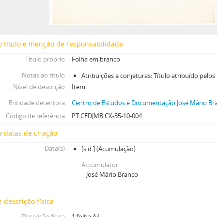
[Caixa] Caixa 38
[Caixa] Caixa 42
[Caixa] Caixa 44
 título e menção de responsabilidade
[Caixa] Caixa 45
[Caixa] Caixa 46
Título próprio
Folha em branco
[Caixa] Caixa 48
Notas ao título
Atribuições e conjeturas: Título atribuído pelo
[Caixa] Caixa 49
Nível de descrição
Item
[Caixa] Caixa 52
[Caixa] Caixa 54
Entidade detentora
Centro de Estudos e Documentação José Mário Bra
Código de referência
PT CEDJMB CX-35-10-004
 datas de criação
Data(s)
[s.d.]
(Acumulação)
Accumulator
José Mário Branco
 descrição física
Descrição física
1 folha A4