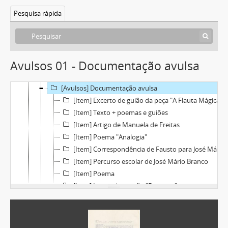
[Caixa] Caixa 35
Pesquisa rápida
[Caixa] Caixa 38
[Caixa] Caixa 42
[Caixa] Caixa 44
[Caixa] Caixa 45
Avulsos 01 - Documentação avulsa
[Caixa] Caixa 46
[Caixa] Caixa 48
[Avulsos] Documentação avulsa
[Item] Excerto de guião da peça "A Flauta Mágica"
[Item] Texto + poemas e guiões
[Item] Artigo de Manuela de Freitas
[Item] Poema "Analogia"
[Item] Correspondência de Fausto para José Mário Branco
[Item] Percurso escolar de José Mário Branco
[Item] Poema
[Item] Letras da canção "Desastre"
[Item] Poema
[Documento] Livro
[Pasta] Filme Saramago