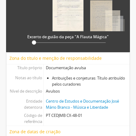
[Pasta] Guimarães 2012
[Pasta] Amélia Muge - 2014
[Pasta] Samuel - 2015/16
[Avulsos] Livro
[Caixa] Caixa 49
Excerto de guião da peça "A Flauta Mágica"
[Caixa] Caixa 52
[Caixa] Caixa 54
Zona do título e menção de responsabilidade
Título próprio
Documentação avulsa
Notas ao título
Atribuições e conjeturas: Título atribuído
pelos curadores
Nível de descrição
Avulsos
Entidade
Centro de Estudos e Documentação José
detentora
Mário Branco - Música e Liberdade
Código de
PT CEDJMB CX-48-01
referência
Zona de datas de criação