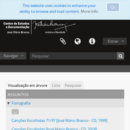
This website uses cookies to enhance your
Ok
ability to browse and load content.
More Info.
Entrar
Navegar
Visualização em árvore
Lista
Pesquisar
assuntos
Fonografia
...
Canções Escolhidas 71/97 [José Mário Branco - CD, 1999]
Canções Escolhidas [José Mário Branco - CD, 2018]