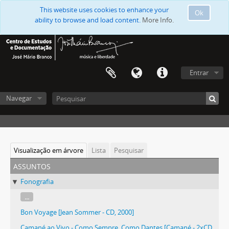
This website uses cookies to enhance your
Ok
ability to browse and load content.
More Info.
Entrar
Navegar
Visualização em árvore
Lista
Pesquisar
assuntos
Fonografia
...
Bon Voyage [Jean Sommer - CD, 2000]
Camané ao Vivo - Como Sempre, Como Dantes [Camané - 2xCD, 2003]