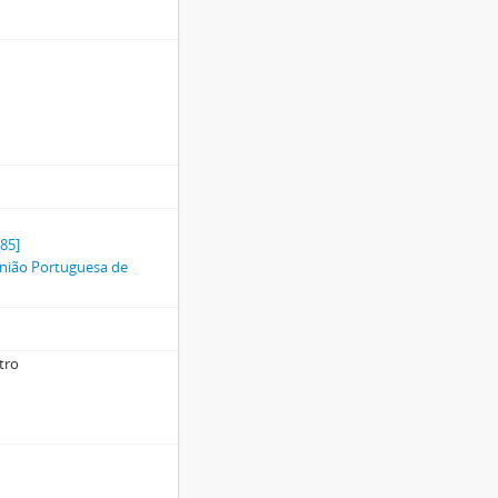
985]
nião Portuguesa de
tro