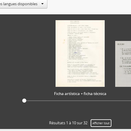
[Pièce] Calendário de gravações
es langues disponibles
[Pièce] Apontamentos
[Pièce] Excertos de letras de canções
[Pièce] Alinhamento de canções
[Pièce] Guias de ocupação do Angel Studio
[Pièce] Excertos de letras de canções
[Pièce] Papel com frase
[Pièce] Indicações para coro de palco
[Pièce] "A Noite" - Programa
[Pièce] Indicações para coro de palco para a canção "Arrocachula
[Pièce] "A Noite" - Programa
[Pièce] Indicações para coro de palco
[Pièce] "A Noite" - Programa
Ficha artística + ficha técnica
[Pièce] Partitura
[Pièce] Cifras de string (cordas) da canção "A Noite"
[Pièce] "A Noite" - Programa
[Pièce] Letra da canção "Cantiga do leite"
[Pièce] Letra da canção "Arrocachula"
Résultats 1 à 10 sur 32
Afficher tout
[Pièce] Letra da canção "Moncorvo, torre e gente"