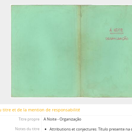
[Pièce] Letra da canção "Cantiga de trabalho"
[Pièce] Letra da canção "Cá vai Caneças"
[Pièce] Texto de "Tentanda via"
Janita - Setembro 87 "Olho de Fogo"
Caixa 38
Caixa 42
Caixa 44
Caixa 45
Caixa 46
Caixa 48
Caixa 49
Caixa 52
Caixa 54
 titre et de la mention de responsabilité
Titre propre
A Noite - Organização
Notes du titre
Attributions et conjectures: Título presente na