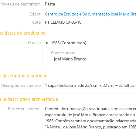
Niveau de description
Pasta
Dépôt
Centro de Estudos e Documentação José Mário Bra
Cote
PT CEDJMB CX-35-10
es dates de production
Date(s)
1985
(Contribution)
Contributeur
José Mário Branco
 description matérielle
Description matérielle
1 capa (fechada mede 23,9 cm x 32 cm) + 62 folhas
 la description archivistique
Portée et contenu
Contém documentação relacionada com os concert
espectáculo de José Mário Branco apresentado no
1985. Contém também documentação relacionada 
"A Noite", de José Mário Branco, publicado em 19