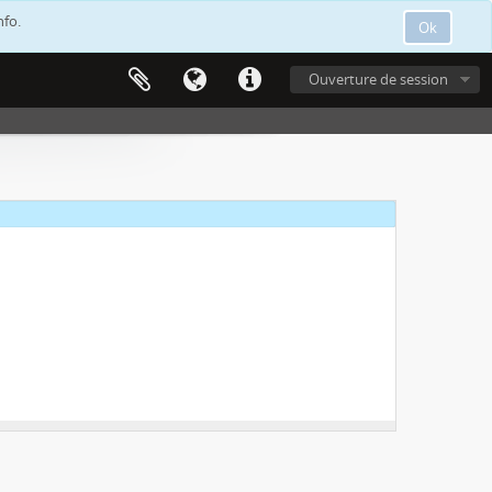
nfo.
Ok
Ouverture de session