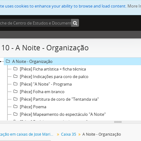
Disco Música Popular
ite uses cookies to enhance your ability to browse and load content.
More I
Partituras SACEM + UPAV Progr. rádio
Tanto e Tão Pouco - Festival RTP 81
Shakespeare - Sonho de Uma Noite de Verão
Sala de produção
Nov. 89 - RTP - Os Sonhos do Joãozinho + Peixes Mosqueteiros
 10 - A Noite - Organização
Pasta 7 - António Faria RTP 95
"Quantos é que nós somos?" Disco AA25
A Noite - Organização
[Pièce] Ficha artística + ficha técnica
[Pièce] Indicações para coro de palco
[Pièce] "A Noite" - Programa
[Pièce] Folha em branco
[Pièce] Partitura de coro de "Tentanda via"
[Pièce] Poema
[Pièce] Mapeamento do espectáculo "A Noite"
[Pièce] Estúdio - controle de operações
[Pièce] Mapa-geral
Documentação em caixas de José Mário Branco
Caixa 35
A Noite - Organização
[Pièce] Estúdio - músicos a convidar