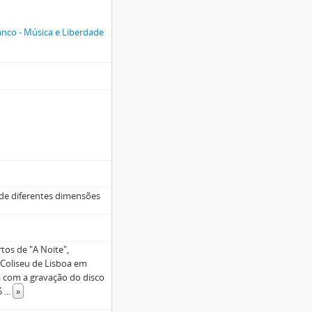
nco - Música e Liberdade
 de diferentes dimensões
os de "A Noite",
 Coliseu de Lisboa em
com a gravação do disco
85
...
»