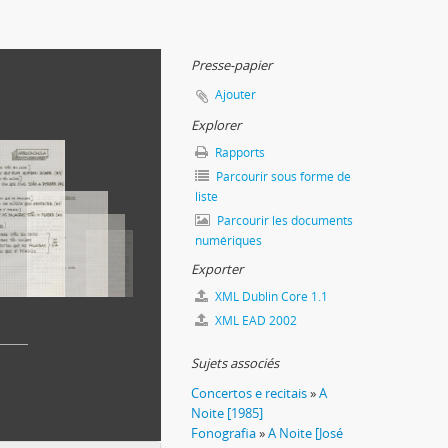
Presse-papier
Ajouter
Explorer
Rapports
Parcourir sous forme de
liste
Parcourir les documents
"
numériques
Exporter
XML Dublin Core 1.1
XML EAD 2002
Sujets associés
Concertos e recitais
»
A
Noite [1985]
Fonografia
»
A Noite [José