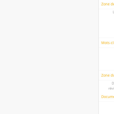
Zone d
Mots-cl
Zone du
D
rév
Docume