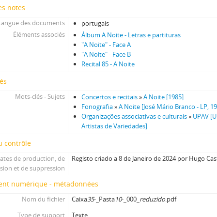
es notes
Langue des documents
portugais
Éléments associés
Álbum A Noite - Letras e partituras
"A Noite" - Face A
"A Noite" - Face B
Recital 85 - A Noite
és
Mots-clés - Sujets
Concertos e recitais
»
A Noite [1985]
Fonografia
»
A Noite [José Mário Branco - LP, 1
Organizações associativas e culturais
»
UPAV [U
Artistas de Variedades]
 contrôle
ates de production, de
Registo criado a 8 de Janeiro de 2024 por Hugo Cas
ision et de suppression
nt numérique - métadonnées
Nom du fichier
Caixa
35
-_Pasta
10
-_000_
reduzido
.pdf
Type de support
Texte