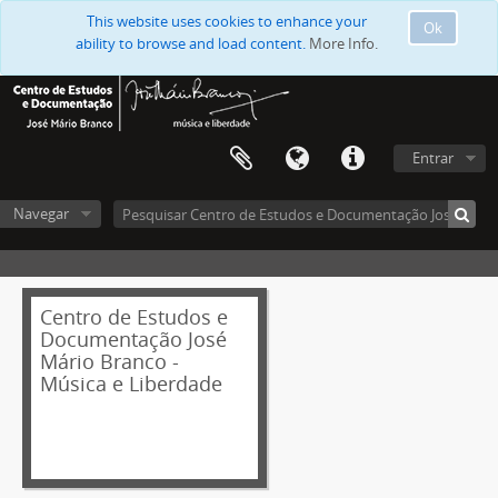
This website uses cookies to enhance your
Ok
ability to browse and load content.
More Info.
Entrar
Navegar
Centro de Estudos e
Documentação José
Mário Branco -
Música e Liberdade